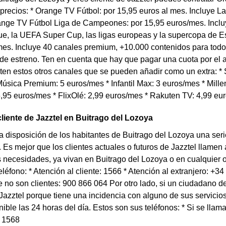
 precios: * Orange TV Fútbol: por 15,95 euros al mes. Incluye
range TV Fútbol Liga de Campeones: por 15,95 euros/mes. Inc
e, la UEFA Super Cup, las ligas europeas y la supercopa de Es
es. Incluye 40 canales premium, +10.000 contenidos para todo 
 de estreno. Ten en cuenta que hay que pagar una cuota por el
en estos otros canales que se pueden añadir como un extra: * S
úsica Premium: 5 euros/mes * Infantil Max: 3 euros/mes * Millen
,95 euros/mes * FlixOlé: 2,99 euros/mes * Rakuten TV: 4,99 eu
cliente de Jazztel en Buitrago del Lozoya
a disposición de los habitantes de Buitrago del Lozoya una se
. Es mejor que los clientes actuales o futuros de Jazztel llamen
 necesidades, ya vivan en Buitrago del Lozoya o en cualquier o
léfono: * Atención al cliente: 1566 * Atención al extranjero: +34
no son clientes: 900 866 064 Por otro lado, si un ciudadano d
Jazztel porque tiene una incidencia con alguno de sus servicios
nible las 24 horas del día. Estos son sus teléfonos: * Si se lla
: 1568