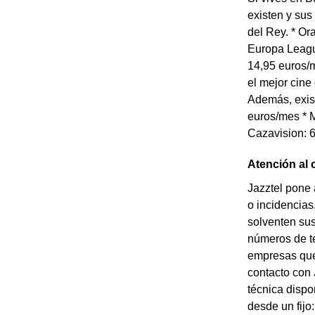
existen y sus
del Rey. * O
Europa Leagu
14,95 euros/m
el mejor cine
Además, exist
euros/mes * M
Cazavision: 6
Atención al 
Jazztel pone 
o incidencias
solventen sus
números de te
empresas que 
contacto con 
técnica dispo
desde un fijo