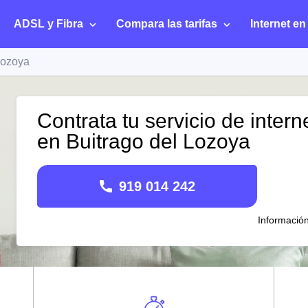
ADSL y Fibra
Compara las tarifas
Internet en
Lozoya
Contrata tu servicio de intern
en Buitrago del Lozoya
919 014 242
Informació