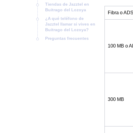
Tiendas de Jazztel en
Buitrago del Lozoya
Fibra o AD
¿A qué teléfono de
Jazztel llamar si vives en
Buitrago del Lozoya?
Preguntas frecuentes
100 MB o 
300 MB