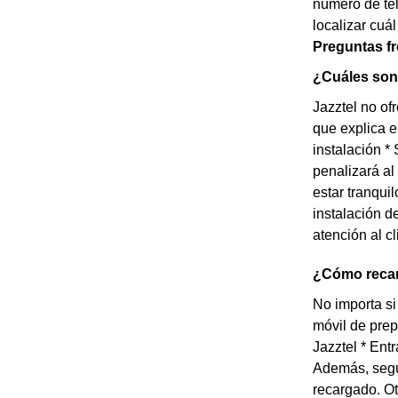
número de tel
localizar cuál
Preguntas f
¿Cuáles son 
Jazztel no of
que explica e
instalación *
penalizará al
estar tranqui
instalación d
atención al cl
¿Cómo recar
No importa si
móvil de prep
Jazztel * Ent
Además, según
recargado. Ot