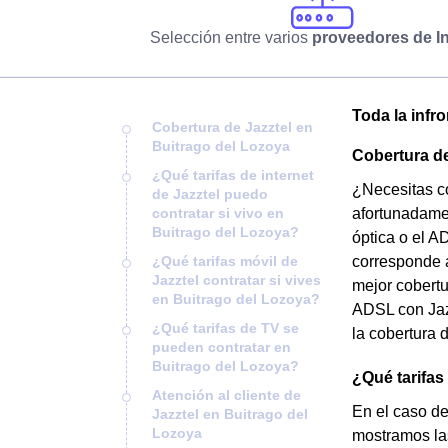
Selección entre varios
proveedores de In
Toda la infr
Cobertura de Jazztel en
Buitrago del Lozoya
Cobertura de
¿Qué tarifas de internet
¿Necesitas co
de Jazztel puedo
contratar si vivo en
afortunadamen
Buitrago del Lozoya?
óptica o el A
¿Qué tarifas móvil de
corresponde a
Jazztel contratar si vives
mejor cobertu
en Buitrago del Lozoya?
ADSL con Jazz
¿Qué tarifas de TV se
la cobertura 
pueden contratar en
Buitrago del Lozoya?
¿Qué tarifas
Atención al cliente de
En el caso de
Jazztel en Buitrago del
Lozoya
mostramos la