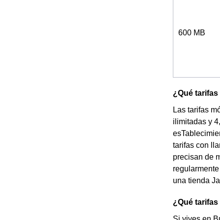
600 MB
¿Qué tarifas
Las tarifas m
ilimitadas y 
esTablecimie
tarifas con l
precisan de m
regularmente 
una tienda Ja
¿Qué tarifas
Si vives en B