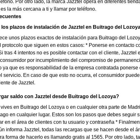
éfono. Por otro lado, la marca Jazztel opera en diferentes tien
 es la más cercana a ti y llamar por teléfono.
recuentes
los plazos de instalación de Jazztel en Buitrago del Lozoy
rece unos plazos exactos de instalación para Buitrago del Lozoy
l protocolo que siguen en estos casos: * Ponerse en contacto co
 Si tras 4 intentos no es posible contactar con el cliente, Jazzt
 consumidor por incumplimiento del compromiso de permanencia.
lo ya que es responsabilidad de la empresa contratada ponerse 
el servicio. En caso de que esto no ocurra, el consumidor puede
iente de Jazztel.
gar saldo con Jazztel desde Buitrago del Lozoya?
 vives en Buitrago del Lozoya o en cualquier otra parte de Madri
ago en cualquier lugar. Estos son los pasos que debes seguir si q
rar en el área de clientes con tu usuario y contraseña * Finalmen
 informa Jazztel, todas las recargas que se hacen desde el ár
ra forma de hacerlo es llamando gratis al 1565. Por otro lado, 