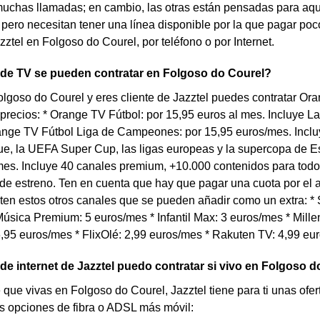
uchas llamadas; en cambio, las otras están pensadas para aqu
pero necesitan tener una línea disponible por la que pagar poco
zztel en Folgoso do Courel, por teléfono o por Internet.
 de TV se pueden contratar en Folgoso do Courel?
olgoso do Courel y eres cliente de Jazztel puedes contratar O
 precios: * Orange TV Fútbol: por 15,95 euros al mes. Incluye
range TV Fútbol Liga de Campeones: por 15,95 euros/mes. Inc
e, la UEFA Super Cup, las ligas europeas y la supercopa de Es
es. Incluye 40 canales premium, +10.000 contenidos para todo 
 de estreno. Ten en cuenta que hay que pagar una cuota por el
en estos otros canales que se pueden añadir como un extra: * S
úsica Premium: 5 euros/mes * Infantil Max: 3 euros/mes * Millen
,95 euros/mes * FlixOlé: 2,99 euros/mes * Rakuten TV: 4,99 eu
 de internet de Jazztel puedo contratar si vivo en Folgoso 
 que vivas en Folgoso do Courel, Jazztel tiene para ti unas ofert
s opciones de fibra o ADSL más móvil: