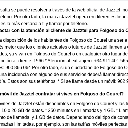
nsulta se puede resolver a través de la web oficial de Jazztel, 
éfono. Por otro lado, la marca Jazztel opera en diferentes tien
 es la más cercana a ti y llamar por teléfono.
tar con la atención al cliente de Jazztel para Folgoso do 
a disposición de los habitantes de Folgoso do Courel una seri
Es mejor que los clientes actuales o futuros de Jazztel llamen 
es, ya vivan en Folgoso do Courel o en cualquier otro lugar 
tención al cliente: 1566 * Atención al extranjero: +34 911 401 56
es: 900 866 064 Por otro lado, si un ciudadano de Folgoso do C
una incidencia con alguno de sus servicios deberá llamar direct
día. Estos son sus teléfonos: * Si se llama desde un móvil: 902 
 móvil de Jazztel contratar si vives en Folgoso do Courel?
óviles de Jazztel están disponibles en Folgoso do Courel y las 
4, 10 o 20 GB de datos. * 250 minutos en llamadas y 4 GB. * Ll
nto de llamada, y 1 GB de datos. Dependiendo del tipo de con
lamadas ilimitadas, por ejemplo, son las tarifas móviles perfecta