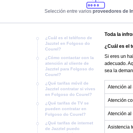
Selección entre varios
proveedores de In
Toda la infr
¿Cuál es el teléfono de
Jazztel en Folgoso do
¿Cuál es el 
Courel?
Si eres un ha
¿Cómo contactar con la
atención al cliente de
adecuado. Aq
Jazztel para Folgoso do
sea la deman
Courel?
¿Qué tarifas móvil de
Atención al 
Jazztel contratar si vives
en Folgoso do Courel?
Atención co
¿Qué tarifas de TV se
pueden contratar en
Atención al
Folgoso do Courel?
¿Qué tarifas de internet
Asistencia 
de Jazztel puedo