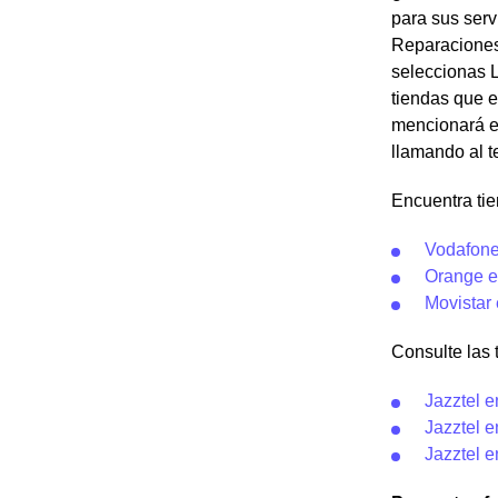
para sus serv
Reparaciones 
seleccionas 
tiendas que e
mencionará el
llamando al t
Encuentra ti
Vodafone
Orange e
Movistar
Consulte las t
Jazztel e
Jazztel 
Jazztel e