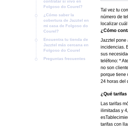
contratar si vivo en
Folgoso do Courel?
Tal vez tu co
¿Cómo saber la
número de tel
cobertura de Jazztel en
localizar cuál
mi casa de Folgoso do
¿Cómo contac
Courel?
Encuentra tu tienda de
Jazztel pone 
Jazztel más cercana en
incidencias. 
Folgoso do Courel
sus necesidad
Preguntas frecuentes
teléfono: * A
no son client
porque tiene 
24 horas del 
¿Qué tarifas
Las tarifas m
ilimitadas y 
esTablecimie
tarifas con l