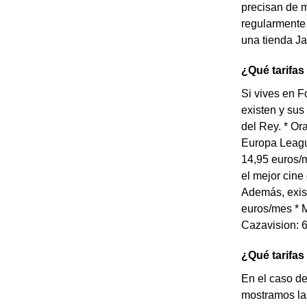
precisan de m
regularmente 
una tienda Ja
¿Qué tarifas
Si vives en F
existen y sus
del Rey. * O
Europa Leagu
14,95 euros/m
el mejor cine
Además, exist
euros/mes * M
Cazavision: 6
¿Qué tarifas
En el caso de
mostramos la