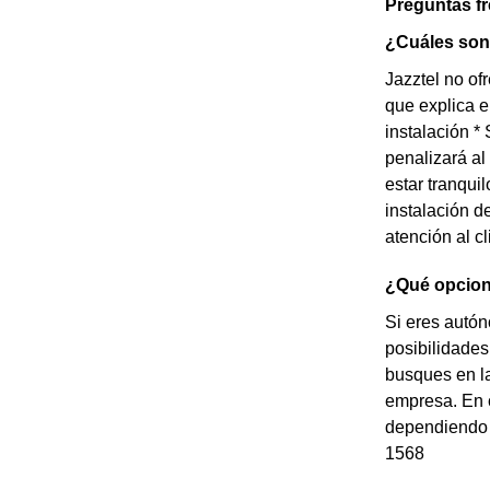
Preguntas f
¿Cuáles son 
Jazztel no of
que explica e
instalación *
penalizará al
estar tranqui
instalación d
atención al cl
¿Qué opcion
Si eres autó
posibilidades
busques en la
empresa. En c
dependiendo d
1568