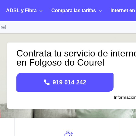
ADSL y Fibra
Compara las tarifas
Internet en
rel
Contrata tu servicio de intern
en Folgoso do Courel
919 014 242
Informació