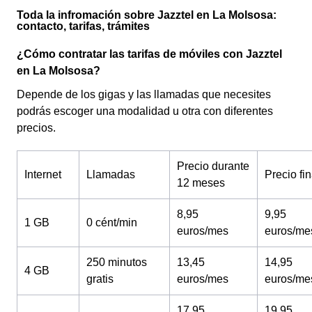
Toda la infromación sobre Jazztel en La Molsosa:
contacto, tarifas, trámites
¿Cómo contratar las tarifas de móviles con Jazztel
en La Molsosa?
Depende de los gigas y las llamadas que necesites
podrás escoger una modalidad u otra con diferentes
precios.
Precio durante
Internet
Llamadas
Precio fin
12 meses
8,95
9,95
1 GB
0 cént/min
euros/mes
euros/me
250 minutos
13,45
14,95
4 GB
gratis
euros/mes
euros/me
17,95
19,95