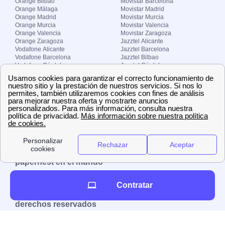
Orange Bilbao
Movistar Barcelona
Orange Málaga
Movistar Madrid
Orange Madrid
Movistar Murcia
Orange Murcia
Movistar Valencia
Orange Valencia
Movistar Zaragoza
Orange Zaragoza
Jazztel Alicante
Vodafone Alicante
Jazztel Barcelona
Vodafone Barcelona
Jazztel Bilbao
Vodafone Córdoba
Jazztel Córdoba
Vodafone Málaga
Jazztel Madrid
Vodafone Madrid
Jazztel Málaga
Vodafone Murcia
Jazztel Valencia
Vodafone Valencia
Jazztel Zaragoza
Sobre Zona-internet.com
¿Quiénes somos?
Contacto
El grupo papernest
Aviso legal
Nuestras ofertas de trabajo
papernest en el mundo
España
Italia
Francia
Reino Unido
Contratar
Copyright © Zona-internet.com – Todos los
derechos reservados