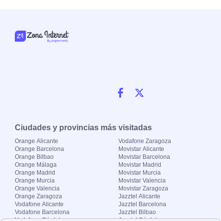
Ciudades y provincias más visitadas
Orange Alicante
Vodafone Zaragoza
Orange Barcelona
Movistar Alicante
Orange Bilbao
Movistar Barcelona
Orange Málaga
Movistar Madrid
Orange Madrid
Movistar Murcia
Orange Murcia
Movistar Valencia
Orange Valencia
Movistar Zaragoza
Orange Zaragoza
Jazztel Alicante
Vodafone Alicante
Jazztel Barcelona
Vodafone Barcelona
Jazztel Bilbao
Vodafone Córdoba
Jazztel Córdoba