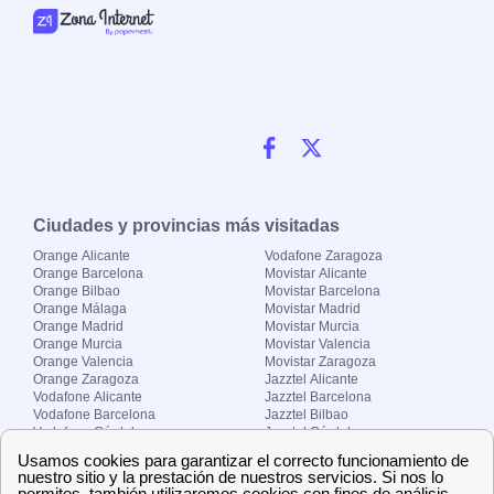
Ciudades y provincias más visitadas
Orange Alicante
Vodafone Zaragoza
Orange Barcelona
Movistar Alicante
Orange Bilbao
Movistar Barcelona
Orange Málaga
Movistar Madrid
Orange Madrid
Movistar Murcia
Orange Murcia
Movistar Valencia
Orange Valencia
Movistar Zaragoza
Orange Zaragoza
Jazztel Alicante
Vodafone Alicante
Jazztel Barcelona
Vodafone Barcelona
Jazztel Bilbao
Vodafone Córdoba
Jazztel Córdoba
Vodafone Málaga
Jazztel Madrid
Vodafone Madrid
Jazztel Málaga
Vodafone Murcia
Jazztel Valencia