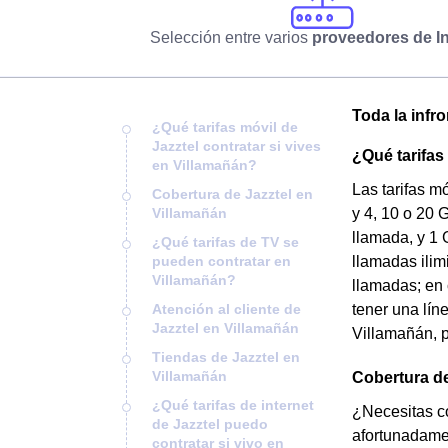
Selección entre varios
proveedores de In
Toda la infr
¿Qué tarifas móvil de
Jazztel contratar si vives
¿Qué tarifas
en Villamañán?
Las tarifas m
Cobertura de Jazztel en
Villamañán
y 4, 10 o 20 
llamada, y 1 
¿Qué tarifas de TV se
pueden contratar en
llamadas ilim
Villamañán?
llamadas; en 
Atención al cliente de
tener una lín
Jazztel en Villamañán
Villamañán, po
Tiendas de Jazztel en
Villamañán
Cobertura de
¿Qué tarifas de internet
¿Necesitas co
de Jazztel puedo
afortunadamen
contratar si vivo en