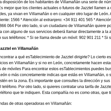
a disposición de los habitantes de Villamañán una serie de nú
Es mejor que los clientes actuales o futuros de Jazztel llamen 
es, ya vivan en Villamañán o en cualquier otro lugar de León.
liente: 1566 * Atención al extranjero: +34 911 401 565 * Atenció
 866 064 Por otro lado, si un ciudadano de Villamañán quiere p
a con alguno de sus servicios deberá llamar directamente a la a
n sus teléfonos: * Si se llama desde un móvil: 902 901 211 * Si 
azztel en Villamañán
contrar a qué esTablecimiento de Jazztel dirigirte? Lo cierto e
icios en Villamañán y si no en León, concretamente hacen esta
de móviles Para encontrar estos esTablecimientos puedes buscar
León o más concretamente indicas que estás en Villamañán, o s
stén en la zona. Es importante que consultes la dirección y sus
 teléfono. Por otro lado, si quieres contratar una tarifa de Jazz
eléfono que te indiquen. Esta compañía no es como otras, que t
endas de otras operadoras en Villamañán: