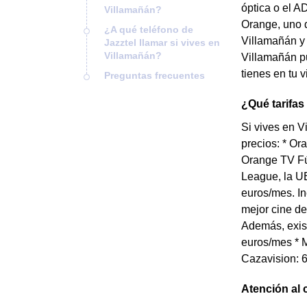
óptica o el A
Villamañán?
Orange, uno d
¿A qué teléfono de
Villamañán y 
Jazztel llamar si vives en
Villamañán?
Villamañán pu
tienes en tu 
Preguntas frecuentes
¿Qué tarifas
Si vives en V
precios: * Or
Orange TV Fú
League, la UE
euros/mes. In
mejor cine de
Además, exist
euros/mes * M
Cazavision: 6
Atención al 