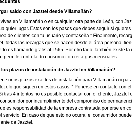
recuentes
gar saldo con Jazztel desde Villamañán?
 vives en Villamañán o en cualquier otra parte de León, con Jazz
alquier lugar. Estos son los pasos que debes seguir si quieres ha
área de clientes con tu usuario y contraseña * Finalmente, reca
el, todas las recargas que se hacen desde el área personal tie
rlo es llamando gratis al 1565. Por otro lado, también existe la
te permite controlar tu consumo con recargas mensuales.
los plazos de instalación de Jazztel en Villamañán?
rece unos plazos exactos de instalación para Villamañán ni par
otocolo que siguen en estos casos: * Ponerse en contacto con el
 Si tras 4 intentos no es posible contactar con el cliente, Jazzt
 consumidor por incumplimiento del compromiso de permanencia.
que es responsabilidad de la empresa contratada ponerse en con
el servicio. En caso de que esto no ocurra, el consumidor puede
iente de Jazztel.