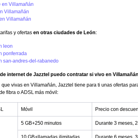
 en Villamañán
n Villamañán
 en Villamañán
arifas y ofertas
en otras ciudades de León
:
n leon
n ponferrada
en san-andres-del-rabanedo
 de internet de Jazztel puedo contratar si vivo en Villamañá
 que vivas en Villamañán, Jazztel tiene para ti unas ofertas par
 de fibra o ADSL más móvil:
SL
Móvil
Precio con descuen
5 GB+250 minutos
Durante 3 meses, 2
10 GB+llamadas ilimitadas
Durante 6 meses, 3