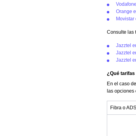
Vodafone
Orange e
Movistar
Consulte las t
Jazztel e
Jazztel e
Jazztel 
¿Qué tarifas
En el caso de
las opciones
Fibra o AD