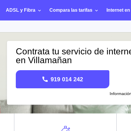
ADSL y Fibra
Compara las tarifas
Internet en
Contrata tu servicio de intern
en Villamañan
919 014 242
Informació