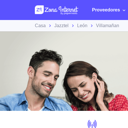
Proveedores
Casa
Jazztel
León
Villamañan