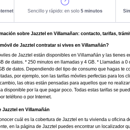
ternet
Sencillo y rápido: en solo
5 minutos
Si
omación sobre Jazztel en Villamañan: contacto, tarifas, trámi
 móvil de Jazztel contratar si vives en Villamañán?
óviles de Jazztel están disponibles en Villamañán y las tienes 
GB de datos. * 250 minutos en llamadas y 4 GB. * Llamadas a 0
GB de datos. Dependiendo del tipo de consumo que hagas te co
itadas, por ejemplo, son las tarifas móviles perfectas para los
cambio, las otras están pensadas para aquellos que no realiza
ea disponible por la que pagar poco. Todas estas tarifas se pued
r teléfono o por Internet.
 Jazztel en Villamañán
nocer cuál es la cobertura de Jazztel en tu vivienda u oficina
te, en la página de Jazztel puedes encontrar un localizador que 