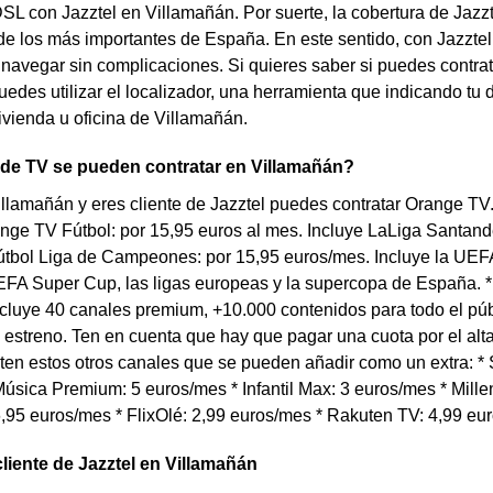
DSL con Jazztel en Villamañán. Por suerte, la cobertura de Jaz
e los más importantes de España. En este sentido, con Jazztel 
navegar sin complicaciones. Si quieres saber si puedes contrata
edes utilizar el localizador, una herramienta que indicando tu d
vivienda u oficina de Villamañán.
 de TV se pueden contratar en Villamañán?
illamañán y eres cliente de Jazztel puedes contratar Orange TV
ange TV Fútbol: por 15,95 euros al mes. Incluye LaLiga Santand
tbol Liga de Campeones: por 15,95 euros/mes. Incluye la U
FA Super Cup, las ligas europeas y la supercopa de España. *
cluye 40 canales premium, +10.000 contenidos para todo el púb
 estreno. Ten en cuenta que hay que pagar una cuota por el al
en estos otros canales que se pueden añadir como un extra: * S
úsica Premium: 5 euros/mes * Infantil Max: 3 euros/mes * Millen
,95 euros/mes * FlixOlé: 2,99 euros/mes * Rakuten TV: 4,99 eu
cliente de Jazztel en Villamañán