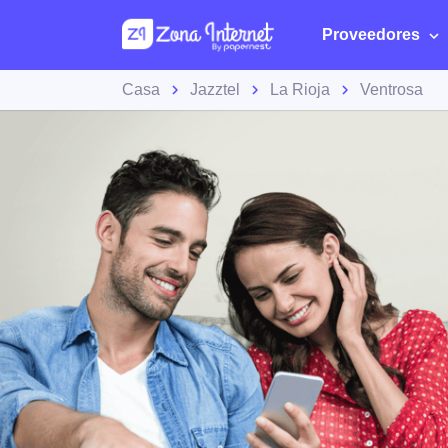
Proveedores
Casa
Jazztel
La Rioja
Ventrosa