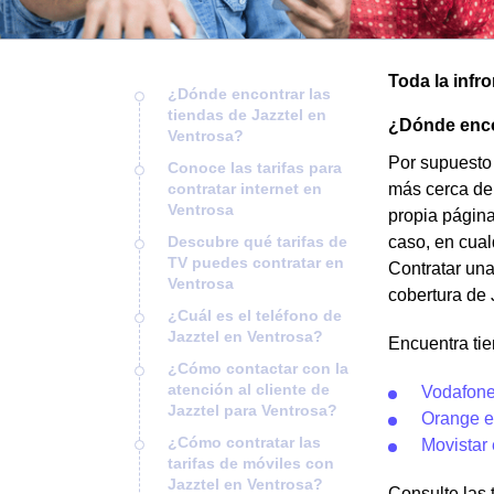
Toda la infr
¿Dónde encontrar las
tiendas de Jazztel en
¿Dónde encon
Ventrosa?
Por supuesto 
Conoce las tarifas para
contratar internet en
más cerca de 
Ventrosa
propia página
Descubre qué tarifas de
caso, en cual
TV puedes contratar en
Contratar una 
Ventrosa
cobertura de 
¿Cuál es el teléfono de
Jazztel en Ventrosa?
Encuentra tie
¿Cómo contactar con la
atención al cliente de
Vodafone
Jazztel para Ventrosa?
Orange e
¿Cómo contratar las
Movistar
tarifas de móviles con
Jazztel en Ventrosa?
Consulte las t