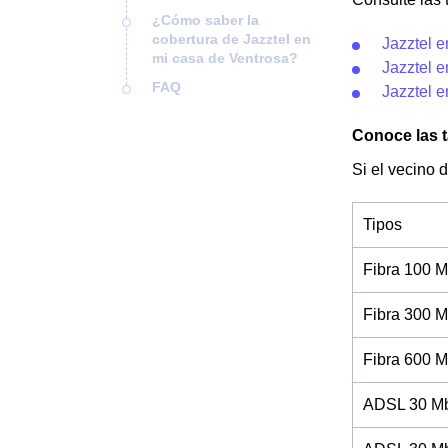
¿Cómo saber la
cobertura de Jazztel en
Jazztel e
mi casa de Ventrosa?
Jazztel e
FAQ
Jazztel 
Conoce las t
Si el vecino 
Tipos
Fibra 100 M
Fibra 300 M
Fibra 600 M
ADSL 30 Mb