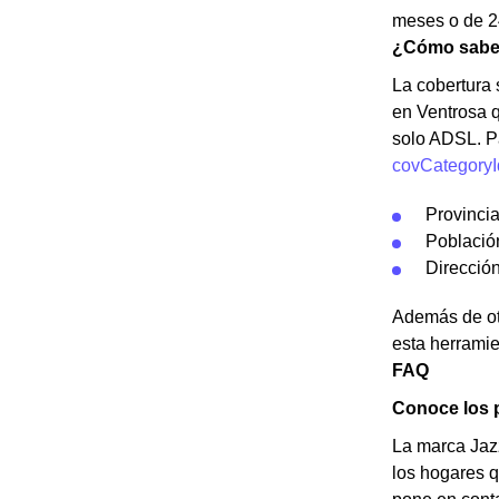
meses o de 24
¿Cómo saber 
La cobertura s
en Ventrosa q
solo ADSL. P
covCategoryI
Provinci
Població
Dirección
Además de otr
esta herramie
FAQ
Conoce los p
La marca Jazz
los hogares q