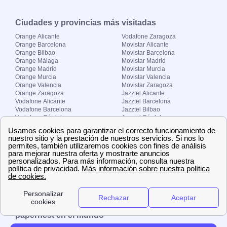
Ciudades y provincias más visitadas
Orange Alicante
Vodafone Zaragoza
Orange Barcelona
Movistar Alicante
Orange Bilbao
Movistar Barcelona
Orange Málaga
Movistar Madrid
Orange Madrid
Movistar Murcia
Orange Murcia
Movistar Valencia
Orange Valencia
Movistar Zaragoza
Orange Zaragoza
Jazztel Alicante
Vodafone Alicante
Jazztel Barcelona
Vodafone Barcelona
Jazztel Bilbao
Vodafone Córdoba
Jazztel Córdoba
Vodafone Málaga
Jazztel Madrid
Vodafone Madrid
Jazztel Málaga
Vodafone Murcia
Jazztel Valencia
Vodafone Valencia
Jazztel Zaragoza
Sobre Zona-internet.com
¿Quiénes somos?
Contacto
El grupo papernest
Aviso legal
Nuestras ofertas de trabajo
papernest en el mundo