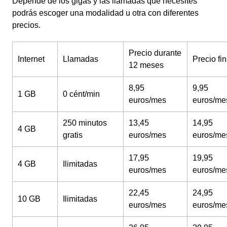
Depende de los gigas y las llamadas que necesites
podrás escoger una modalidad u otra con diferentes
precios.
Precio durante
Internet
Llamadas
Precio fin
12 meses
8,95
9,95
1 GB
0 cént/min
euros/mes
euros/me
250 minutos
13,45
14,95
4 GB
gratis
euros/mes
euros/me
17,95
19,95
4 GB
Ilimitadas
euros/mes
euros/me
22,45
24,95
10 GB
Ilimitadas
euros/mes
euros/me