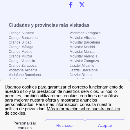
Ciudades y provincias más visitadas
Orange Alicante
Vodafone Zaragoza
Orange Barcelona
Movistar Alicante
Orange Bilbao
Movistar Barcelona
Orange Málaga
Movistar Madrid
Orange Madrid
Movistar Murcia
Orange Murcia
Movistar Valencia
Orange Valencia
Movistar Zaragoza
Orange Zaragoza
Jazztel Alicante
Vodafone Alicante
Jazztel Barcelona
Vodafone Barcelona
Jazztel Bilbao
Vodafone Córdoba
Jazztel Córdoba
Vodafone Málaga
Jazztel Madrid
Vodafone Madrid
Jazztel Málaga
Vodafone Murcia
Jazztel Valencia
Vodafone Valencia
Jazztel Zaragoza
Sobre Zona-internet.com
¿Quiénes somos?
Contacto
El grupo papernest
Aviso legal
Nuestras ofertas de trabajo