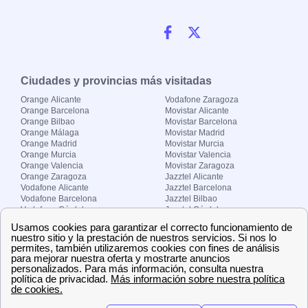
Ciudades y provincias más visitadas
Orange Alicante
Vodafone Zaragoza
Orange Barcelona
Movistar Alicante
Orange Bilbao
Movistar Barcelona
Orange Málaga
Movistar Madrid
Orange Madrid
Movistar Murcia
Orange Murcia
Movistar Valencia
Orange Valencia
Movistar Zaragoza
Orange Zaragoza
Jazztel Alicante
Vodafone Alicante
Jazztel Barcelona
Vodafone Barcelona
Jazztel Bilbao
Vodafone Córdoba
Jazztel Córdoba
Vodafone Málaga
Jazztel Madrid
Vodafone Madrid
Jazztel Málaga
Vodafone Murcia
Jazztel Valencia
Vodafone Valencia
Jazztel Zaragoza
Sobre Zona-internet.com
¿Quiénes somos?
Contacto
El grupo papernest