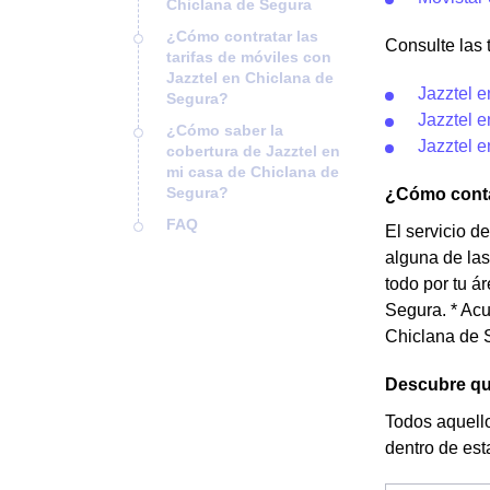
Chiclana de Segura
¿Cómo contratar las
Consulte las t
tarifas de móviles con
Jazztel en Chiclana de
Jazztel e
Segura?
Jazztel e
¿Cómo saber la
Jazztel e
cobertura de Jazztel en
mi casa de Chiclana de
Segura?
¿Cómo contac
FAQ
El servicio d
alguna de las
todo por tu á
Segura. * Acu
Chiclana de 
Descubre qué
Todos aquello
dentro de est