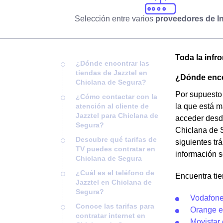
Selección entre varios
proveedores de In
Toda la infr
¿Dónde encontrar las
tiendas de Jazztel en
¿Dónde encon
Chiclana de Segura?
Por supuesto 
¿Cómo contactar con la
atención al cliente de
la que está m
Jazztel para Chiclana de
acceder desde
Segura?
Chiclana de S
Descubre qué tarifas de
siguientes trá
TV puedes contratar en
información s
Chiclana de Segura
¿Cuál es el teléfono de
Encuentra ti
Jazztel en Chiclana de
Segura?
Vodafone
Conoce las tarifas para
Orange e
contratar internet en
Movistar