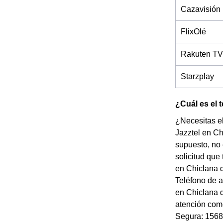
Cazavisión
FlixOlé
Rakuten TV
Starzplay
¿Cuál es el 
¿Necesitas el
Jazztel en Ch
supuesto, no 
solicitud que
en Chiclana d
Teléfono de a
en Chiclana d
atención come
Segura: 1568