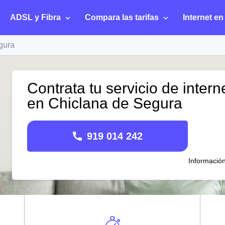
ADSL y Fibra
Compara las tarifas
Internet en
gura
Contrata tu servicio de intern
en Chiclana de Segura
919 014 242
Informació