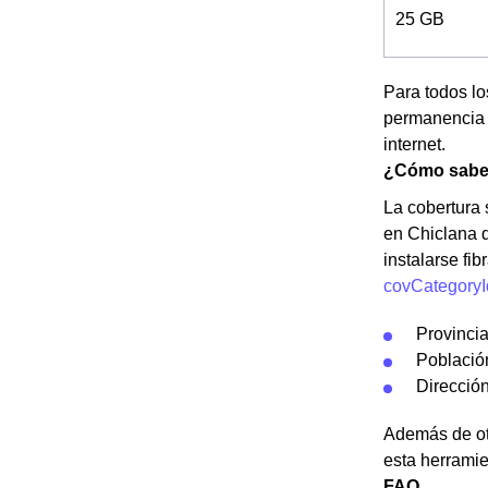
25 GB
Para todos lo
permanencia d
internet.
¿Cómo saber 
La cobertura s
en Chiclana d
instalarse fi
covCategoryI
Provinci
Població
Dirección
Además de otr
esta herramie
FAQ