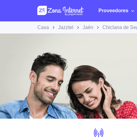
Proveedores
Casa
Jazztel
Jaén
Chiclana de Se