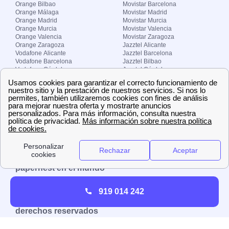
Orange Bilbao
Movistar Barcelona
Orange Málaga
Movistar Madrid
Orange Madrid
Movistar Murcia
Orange Murcia
Movistar Valencia
Orange Valencia
Movistar Zaragoza
Orange Zaragoza
Jazztel Alicante
Vodafone Alicante
Jazztel Barcelona
Vodafone Barcelona
Jazztel Bilbao
Vodafone Córdoba
Jazztel Córdoba
Vodafone Málaga
Jazztel Madrid
Vodafone Madrid
Jazztel Málaga
Vodafone Murcia
Jazztel Valencia
Vodafone Valencia
Jazztel Zaragoza
Sobre Zona-internet.com
¿Quiénes somos?
Contacto
El grupo papernest
Aviso legal
Nuestras ofertas de trabajo
papernest en el mundo
España
Italia
Francia
Reino Unido
919 014 242
Copyright © Zona-internet.com – Todos los
derechos reservados