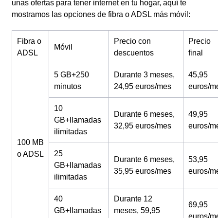
unas ofertas para tener internet en tu hogar, aquí te
mostramos las opciones de fibra o ADSL más móvil:
Fibra o
Precio con
Precio
Móvil
ADSL
descuentos
final
5 GB+250
Durante 3 meses,
45,95
minutos
24,95 euros/mes
euros/m
10
Durante 6 meses,
49,95
GB+llamadas
32,95 euros/mes
euros/m
ilimitadas
100 MB
25
o ADSL
Durante 6 meses,
53,95
GB+llamadas
35,95 euros/mes
euros/m
ilimitadas
40
Durante 12
69,95
GB+llamadas
meses, 59,95
euros/m