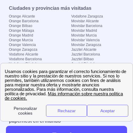
Ciudades y provincias más visitadas
Orange Alicante
Vodafone Zaragoza
Orange Barcelona
Movistar Alicante
Orange Bilbao
Movistar Barcelona
Orange Málaga
Movistar Madrid
Orange Madrid
Movistar Murcia
Orange Murcia
Movistar Valencia
Orange Valencia
Movistar Zaragoza
Orange Zaragoza
Jazztel Alicante
Vodafone Alicante
Jazztel Barcelona
Vodafone Barcelona
Jazztel Bilbao
Vodafone Córdoba
Jazztel Córdoba
Vodafone Málaga
Jazztel Madrid
Vodafone Madrid
Jazztel Málaga
Vodafone Murcia
Jazztel Valencia
Vodafone Valencia
Jazztel Zaragoza
Sobre Zona-internet.com
¿Quiénes somos?
Contacto
El grupo papernest
Aviso legal
Nuestras ofertas de trabajo
papernest en el mundo
España
Italia