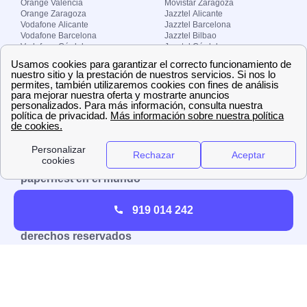
Orange Valencia
Movistar Zaragoza
Orange Zaragoza
Jazztel Alicante
Vodafone Alicante
Jazztel Barcelona
Vodafone Barcelona
Jazztel Bilbao
Vodafone Córdoba
Jazztel Córdoba
Vodafone Málaga
Jazztel Madrid
Vodafone Madrid
Jazztel Málaga
Vodafone Murcia
Jazztel Valencia
Vodafone Valencia
Jazztel Zaragoza
Sobre Zona-internet.com
¿Quiénes somos?
Contacto
El grupo papernest
Aviso legal
Nuestras ofertas de trabajo
papernest en el mundo
España
Italia
Francia
Reino Unido
919 014 242
Copyright © Zona-internet.com – Todos los
derechos reservados