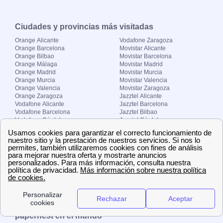
Ciudades y provincias más visitadas
Orange Alicante
Vodafone Zaragoza
Orange Barcelona
Movistar Alicante
Orange Bilbao
Movistar Barcelona
Orange Málaga
Movistar Madrid
Orange Madrid
Movistar Murcia
Orange Murcia
Movistar Valencia
Orange Valencia
Movistar Zaragoza
Orange Zaragoza
Jazztel Alicante
Vodafone Alicante
Jazztel Barcelona
Vodafone Barcelona
Jazztel Bilbao
Vodafone Córdoba
Jazztel Córdoba
Vodafone Málaga
Jazztel Madrid
Vodafone Madrid
Jazztel Málaga
Vodafone Murcia
Jazztel Valencia
Vodafone Valencia
Jazztel Zaragoza
Sobre Zona-internet.com
¿Quiénes somos?
Contacto
El grupo papernest
Aviso legal
Nuestras ofertas de trabajo
papernest en el mundo