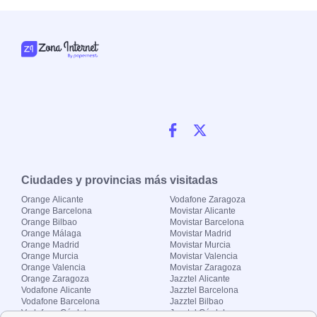
Ciudades y provincias más visitadas
Orange Alicante
Vodafone Zaragoza
Orange Barcelona
Movistar Alicante
Orange Bilbao
Movistar Barcelona
Orange Málaga
Movistar Madrid
Orange Madrid
Movistar Murcia
Orange Murcia
Movistar Valencia
Orange Valencia
Movistar Zaragoza
Orange Zaragoza
Jazztel Alicante
Vodafone Alicante
Jazztel Barcelona
Vodafone Barcelona
Jazztel Bilbao
Vodafone Córdoba
Jazztel Córdoba