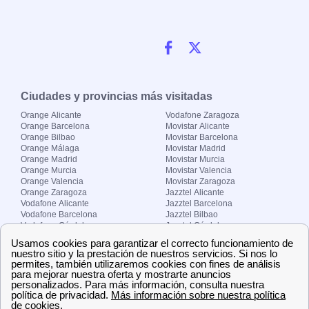
Ciudades y provincias más visitadas
Orange Alicante
Vodafone Zaragoza
Orange Barcelona
Movistar Alicante
Orange Bilbao
Movistar Barcelona
Orange Málaga
Movistar Madrid
Orange Madrid
Movistar Murcia
Orange Murcia
Movistar Valencia
Orange Valencia
Movistar Zaragoza
Orange Zaragoza
Jazztel Alicante
Vodafone Alicante
Jazztel Barcelona
Vodafone Barcelona
Jazztel Bilbao
Vodafone Córdoba
Jazztel Córdoba
Vodafone Málaga
Jazztel Madrid
Vodafone Madrid
Jazztel Málaga
Vodafone Murcia
Jazztel Valencia
Vodafone Valencia
Jazztel Zaragoza
Sobre Zona-internet.com
¿Quiénes somos?
Contacto