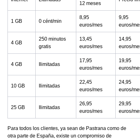
12 meses
8,95
9,95
1 GB
0 cént/min
euros/mes
euros/me
250 minutos
13,45
14,95
4 GB
gratis
euros/mes
euros/me
17,95
19,95
4 GB
Ilimitadas
euros/mes
euros/me
22,45
24,95
10 GB
Ilimitadas
euros/mes
euros/me
26,95
29,95
25 GB
Ilimitadas
euros/mes
euros/me
Para todos los clientes, ya sean de Pastrana como de
otra parte de España, existe un compromiso de