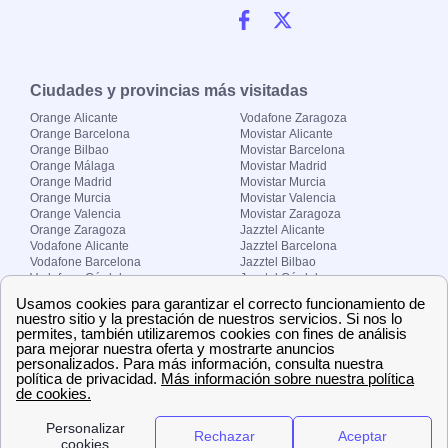
Ciudades y provincias más visitadas
Orange Alicante
Vodafone Zaragoza
Orange Barcelona
Movistar Alicante
Orange Bilbao
Movistar Barcelona
Orange Málaga
Movistar Madrid
Orange Madrid
Movistar Murcia
Orange Murcia
Movistar Valencia
Orange Valencia
Movistar Zaragoza
Orange Zaragoza
Jazztel Alicante
Vodafone Alicante
Jazztel Barcelona
Vodafone Barcelona
Jazztel Bilbao
Vodafone Córdoba
Jazztel Córdoba
Vodafone Málaga
Jazztel Madrid
Vodafone Madrid
Jazztel Málaga
Vodafone Murcia
Jazztel Valencia
Vodafone Valencia
Jazztel Zaragoza
Sobre Zona-internet.com
¿Quiénes somos?
Contacto
El grupo papernest
Aviso legal
Nuestras ofertas de trabajo