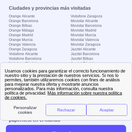
Ciudades y provincias más visitadas
Orange Alicante
Vodafone Zaragoza
Orange Barcelona
Movistar Alicante
Orange Bilbao
Movistar Barcelona
Orange Málaga
Movistar Madrid
Orange Madrid
Movistar Murcia
Orange Murcia
Movistar Valencia
Orange Valencia
Movistar Zaragoza
Orange Zaragoza
Jazztel Alicante
Vodafone Alicante
Jazztel Barcelona
Vodafone Barcelona
Jazztel Bilbao
Vodafone Córdoba
Jazztel Córdoba
Vodafone Málaga
Jazztel Madrid
Vodafone Madrid
Jazztel Málaga
Vodafone Murcia
Jazztel Valencia
Vodafone Valencia
Jazztel Zaragoza
Sobre Zona-internet.com
¿Quiénes somos?
Contacto
El grupo papernest
Aviso legal
Nuestras ofertas de trabajo
papernest en el mundo
España
Italia