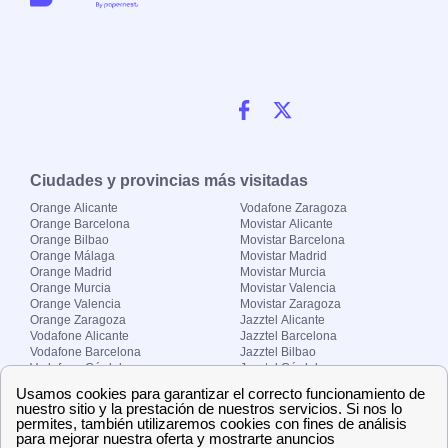
Ciudades y provincias más visitadas
Orange Alicante
Vodafone Zaragoza
Orange Barcelona
Movistar Alicante
Orange Bilbao
Movistar Barcelona
Orange Málaga
Movistar Madrid
Orange Madrid
Movistar Murcia
Orange Murcia
Movistar Valencia
Orange Valencia
Movistar Zaragoza
Orange Zaragoza
Jazztel Alicante
Vodafone Alicante
Jazztel Barcelona
Vodafone Barcelona
Jazztel Bilbao
Vodafone Córdoba
Jazztel Córdoba
Vodafone Málaga
Jazztel Madrid
Vodafone Madrid
Jazztel Málaga
Vodafone Murcia
Jazztel Valencia
Vodafone Valencia
Jazztel Zaragoza