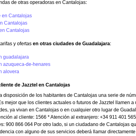
ndas de otras operadoras en Cantalojas:
 en Cantalojas
n Cantalojas
 en Cantalojas
arifas y ofertas
en otras ciudades de Guadalajara
:
n guadalajara
en azuqueca-de-henares
n alovera
cliente de Jazztel en Cantalojas
a disposición de los habitantes de Cantalojas una serie de nú
Es mejor que los clientes actuales o futuros de Jazztel llamen 
es, ya vivan en Cantalojas o en cualquier otro lugar de Guada
tención al cliente: 1566 * Atención al extranjero: +34 911 401 56
es: 900 866 064 Por otro lado, si un ciudadano de Cantalojas q
idencia con alguno de sus servicios deberá llamar directamente 