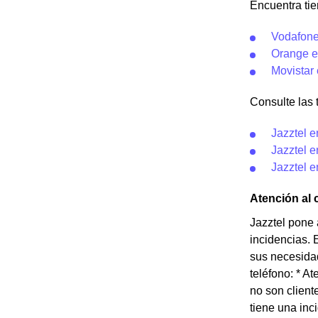
Encuentra tie
Vodafone
Orange e
Movistar
Consulte las t
Jazztel e
Jazztel 
Jazztel e
Atención al 
Jazztel pone 
incidencias. 
sus necesidad
teléfono: * A
no son client
tiene una inc