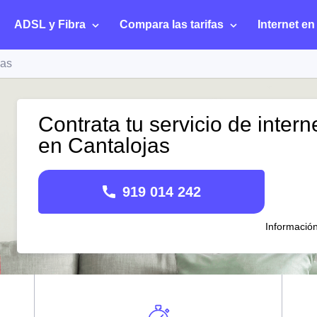
ADSL y Fibra
Compara las tarifas
Internet en
jas
Contrata tu servicio de intern
en Cantalojas
919 014 242
Informació