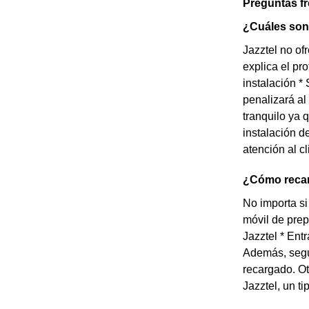
Preguntas f
¿Cuáles son 
Jazztel no of
explica el pr
instalación *
penalizará al
tranquilo ya 
instalación d
atención al cl
¿Cómo recar
No importa si
móvil de prep
Jazztel * Ent
Además, según
recargado. Ot
Jazztel, un t