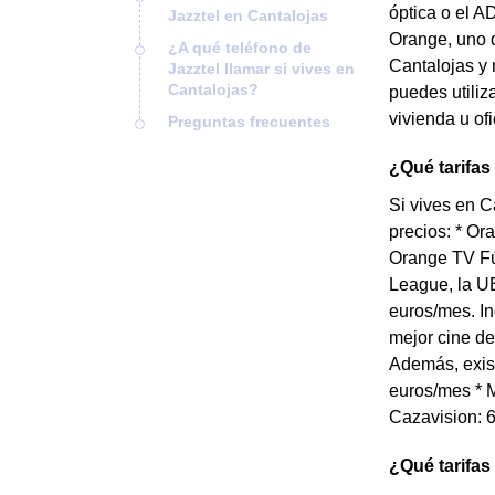
óptica o el A
Jazztel en Cantalojas
Orange, uno d
¿A qué teléfono de
Cantalojas y 
Jazztel llamar si vives en
Cantalojas?
puedes utiliz
vivienda u of
Preguntas frecuentes
¿Qué tarifas
Si vives en C
precios: * Or
Orange TV Fú
League, la UE
euros/mes. In
mejor cine de
Además, exist
euros/mes * M
Cazavision: 6
¿Qué tarifas