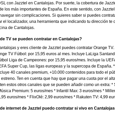
DSL con Jazztel en Cantalojas. Por suerte, la cobertura de Jazz
e los más importantes de España. En este sentido, con Jazztel 
navegar sin complicaciones. Si quieres saber si puedes contrata
ar el localizador, una herramienta que indicando tu dirección te 
icina de Cantalojas.
 de TV se pueden contratar en Cantalojas?
antalojas y eres cliente de Jazztel puedes contratar Orange TV
ange TV Fútbol: por 15,95 euros al mes. Incluye LaLiga Santand
tbol Liga de Campeones: por 15,95 euros/mes. Incluye la U
FA Super Cup, las ligas europeas y la supercopa de España. *
cluye 40 canales premium, +10.000 contenidos para todo el púb
 estreno. Ten en cuenta que hay que pagar una cuota por el al
en estos otros canales que se pueden añadir como un extra: * S
úsica Premium: 5 euros/mes * Infantil Max: 3 euros/mes * Millen
,95 euros/mes * FlixOlé: 2,99 euros/mes * Rakuten TV: 4,99 eu
 de internet de Jazztel puedo contratar si vivo en Cantaloja