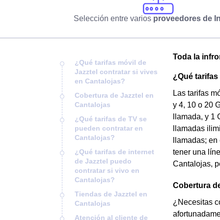
Selección entre varios
proveedores de In
Toda la infr
¿Qué tarifas móvil de
Jazztel contratar si vives
¿Qué tarifas
en Cantalojas?
Las tarifas m
Cobertura de Jazztel en
Cantalojas
y 4, 10 o 20 
llamada, y 1 
¿Qué tarifas de TV se
pueden contratar en
llamadas ilim
Cantalojas?
llamadas; en 
¿Qué tarifas de internet
tener una lín
de Jazztel puedo
Cantalojas, po
contratar si vivo en
Cantalojas?
Cobertura de
Tiendas de Jazztel en
¿Necesitas co
Cantalojas
afortunadamen
Atención al cliente de