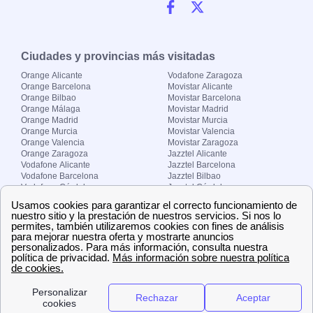
Ciudades y provincias más visitadas
Orange Alicante
Vodafone Zaragoza
Orange Barcelona
Movistar Alicante
Orange Bilbao
Movistar Barcelona
Orange Málaga
Movistar Madrid
Orange Madrid
Movistar Murcia
Orange Murcia
Movistar Valencia
Orange Valencia
Movistar Zaragoza
Orange Zaragoza
Jazztel Alicante
Vodafone Alicante
Jazztel Barcelona
Vodafone Barcelona
Jazztel Bilbao
Vodafone Córdoba
Jazztel Córdoba
Vodafone Málaga
Jazztel Madrid
Vodafone Madrid
Jazztel Málaga
Vodafone Murcia
Jazztel Valencia
Vodafone Valencia
Jazztel Zaragoza
Sobre Zona-internet.com
¿Quiénes somos?
Contacto
El grupo papernest
Aviso legal
Nuestras ofertas de trabajo