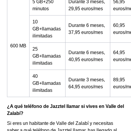
5 GB+250
Durante 3 meses,
56,95
minutos
29,95 euros/mes
euros/m
10
Durante 6 meses,
60,95
GB+llamadas
37,95 euros/mes
euros/m
ilimitadas
600 MB
25
Durante 6 meses,
64,95
GB+llamadas
40,95 euros/mes
euros/m
ilimitadas
40
Durante 3 meses,
89,95
GB+llamadas
64,95 euros/mes
euros/m
ilimitadas
¿A qué teléfono de Jazztel llamar si vives en Valle del
Zalabí?
Si eres un habitante de Valle del Zalabí y necesitas
saber a qué teléfono de Jazztel llamar, has llegado al