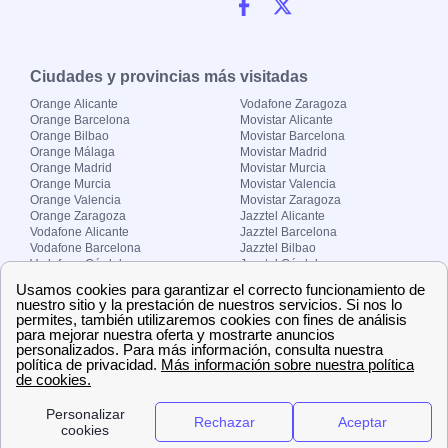
Ciudades y provincias más visitadas
Orange Alicante
Vodafone Zaragoza
Orange Barcelona
Movistar Alicante
Orange Bilbao
Movistar Barcelona
Orange Málaga
Movistar Madrid
Orange Madrid
Movistar Murcia
Orange Murcia
Movistar Valencia
Orange Valencia
Movistar Zaragoza
Orange Zaragoza
Jazztel Alicante
Vodafone Alicante
Jazztel Barcelona
Vodafone Barcelona
Jazztel Bilbao
Vodafone Córdoba
Jazztel Córdoba
Vodafone Málaga
Jazztel Madrid
Vodafone Madrid
Jazztel Málaga
Vodafone Murcia
Jazztel Valencia
Vodafone Valencia
Jazztel Zaragoza
Sobre Zona-internet.com
¿Quiénes somos?
Contacto
El grupo papernest
Aviso legal
Nuestras ofertas de trabajo