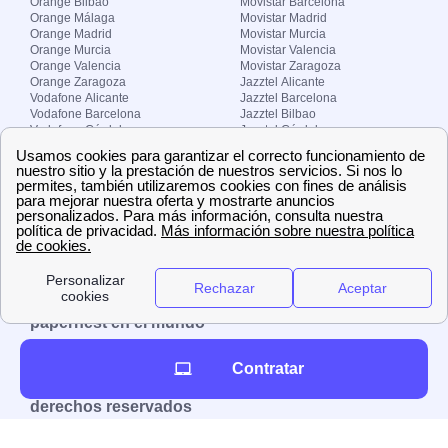
Orange Bilbao
Movistar Barcelona
Orange Málaga
Movistar Madrid
Orange Madrid
Movistar Murcia
Orange Murcia
Movistar Valencia
Orange Valencia
Movistar Zaragoza
Orange Zaragoza
Jazztel Alicante
Vodafone Alicante
Jazztel Barcelona
Vodafone Barcelona
Jazztel Bilbao
Vodafone Córdoba
Jazztel Córdoba
Vodafone Málaga
Jazztel Madrid
Vodafone Madrid
Jazztel Málaga
Vodafone Murcia
Jazztel Valencia
Vodafone Valencia
Jazztel Zaragoza
Sobre Zona-internet.com
¿Quiénes somos?
Contacto
El grupo papernest
Aviso legal
Nuestras ofertas de trabajo
papernest en el mundo
España
Italia
Francia
Reino Unido
Contratar
Copyright © Zona-internet.com – Todos los
derechos reservados