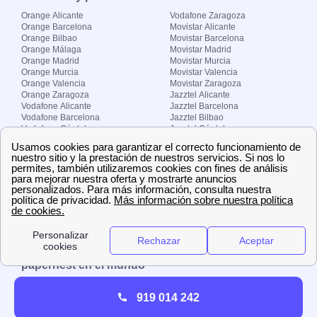
Orange Alicante
Vodafone Zaragoza
Orange Barcelona
Movistar Alicante
Orange Bilbao
Movistar Barcelona
Orange Málaga
Movistar Madrid
Orange Madrid
Movistar Murcia
Orange Murcia
Movistar Valencia
Orange Valencia
Movistar Zaragoza
Orange Zaragoza
Jazztel Alicante
Vodafone Alicante
Jazztel Barcelona
Vodafone Barcelona
Jazztel Bilbao
Vodafone Córdoba
Jazztel Córdoba
Vodafone Málaga
Jazztel Madrid
Vodafone Madrid
Jazztel Málaga
Vodafone Murcia
Jazztel Valencia
Vodafone Valencia
Jazztel Zaragoza
Sobre Zona-internet.com
¿Quiénes somos?
Contacto
El grupo papernest
Aviso legal
Nuestras ofertas de trabajo
papernest en el mundo
España
Italia
Francia
Reino Unido
919 014 242
Copyright © Zona-internet.com – Todos los