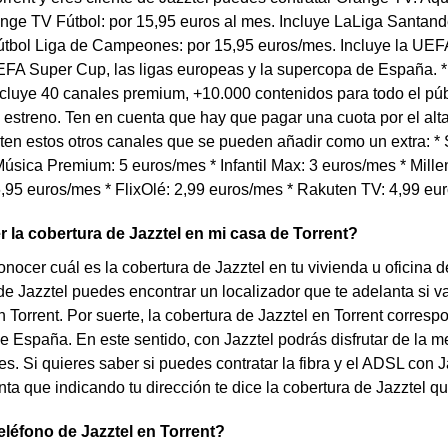
ange TV Fútbol: por 15,95 euros al mes. Incluye LaLiga Santand
tbol Liga de Campeones: por 15,95 euros/mes. Incluye la U
FA Super Cup, las ligas europeas y la supercopa de España. *
cluye 40 canales premium, +10.000 contenidos para todo el púb
 estreno. Ten en cuenta que hay que pagar una cuota por el al
en estos otros canales que se pueden añadir como un extra: * S
úsica Premium: 5 euros/mes * Infantil Max: 3 euros/mes * Millen
,95 euros/mes * FlixOlé: 2,99 euros/mes * Rakuten TV: 4,99 eu
la cobertura de Jazztel en mi casa de Torrent?
nocer cuál es la cobertura de Jazztel en tu vivienda u oficina 
de Jazztel puedes encontrar un localizador que te adelanta si vas
n Torrent. Por suerte, la cobertura de Jazztel en Torrent corre
e España. En este sentido, con Jazztel podrás disfrutar de la me
s. Si quieres saber si puedes contratar la fibra y el ADSL con Ja
ta que indicando tu dirección te dice la cobertura de Jazztel que
teléfono de Jazztel en Torrent?