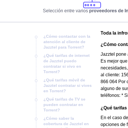
Selección entre varios
proveedores de In
Toda la infro
¿Cómo contactar con la
atención al cliente de
¿Cómo contac
Jazztel para Torrent?
Jazztel pone 
¿Qué tarifas de internet
de Jazztel puedo
Es mejor que 
contratar si vivo en
necesidades, 
Torrent?
al cliente: 1
¿Qué tarifas móvil de
866 064 Por o
Jazztel contratar si vives
alguno de sus
en Torrent?
teléfonos: * 
¿Qué tarifas de TV se
pueden contratar en
¿Qué tarifas
Torrent?
En el caso de
¿Cómo saber la
cobertura de Jazztel en
opciones de 