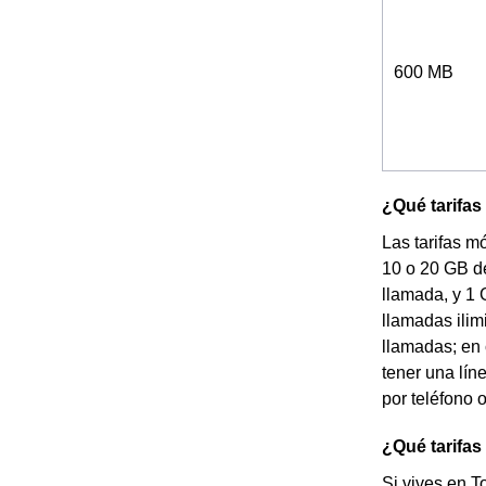
600 MB
¿Qué tarifas 
Las tarifas m
10 o 20 GB de
llamada, y 1 
llamadas ilim
llamadas; en 
tener una lín
por teléfono o
¿Qué tarifas
Si vives en T