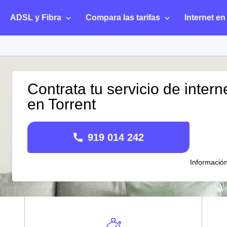
ADSL y Fibra
Compara las tarifas
Internet en
Contrata tu servicio de intern
en Torrent
919 014 242
Informació