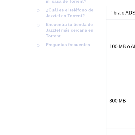
mi casa de Torrent?
¿Cuál es el teléfono de
Fibra o AD
Jazztel en Torrent?
Encuentra tu tienda de
Jazztel más cercana en
Torrent
Preguntas frecuentes
100 MB o 
300 MB