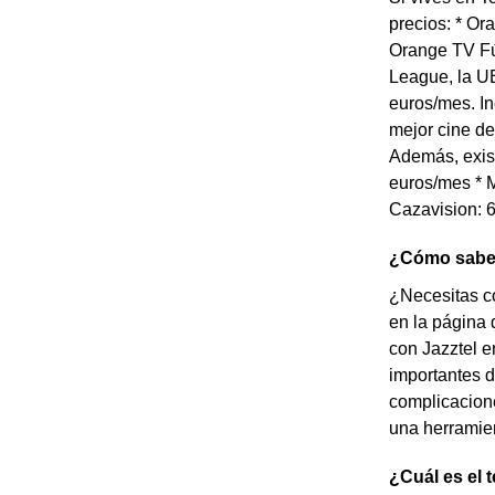
precios: * Or
Orange TV Fú
League, la UE
euros/mes. In
mejor cine de
Además, exist
euros/mes * M
Cazavision: 6
¿Cómo saber 
¿Necesitas co
en la página 
con Jazztel e
importantes d
complicacione
una herramien
¿Cuál es el 