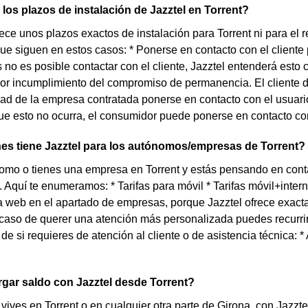
los plazos de instalación de Jazztel en Torrent?
rece unos plazos exactos de instalación para Torrent ni para el
que siguen en estos casos: * Ponerse en contacto con el cliente 
os no es posible contactar con el cliente, Jazztel entenderá esto
r incumplimiento del compromiso de permanencia. El cliente de 
ad de la empresa contratada ponerse en contacto con el usuario 
e esto no ocurra, el consumidor puede ponerse en contacto con e
es tiene Jazztel para los autónomos/empresas de Torrent?
omo o tienes una empresa en Torrent y estás pensando en cont
. Aquí te enumeramos: * Tarifas para móvil * Tarifas móvil+intern
 web en el apartado de empresas, porque Jazztel ofrece exact
aso de querer una atención más personalizada puedes recurrir 
e si requieres de atención al cliente o de asistencia técnica: * 
gar saldo con Jazztel desde Torrent?
 vives en Torrent o en cualquier otra parte de Girona, con Jazzte