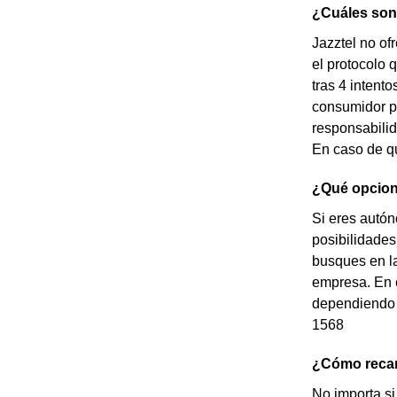
¿Cuáles son 
Jazztel no of
el protocolo 
tras 4 intent
consumidor po
responsabilid
En caso de qu
¿Qué opcion
Si eres autón
posibilidades
busques en la
empresa. En c
dependiendo d
1568
¿Cómo recar
No importa si