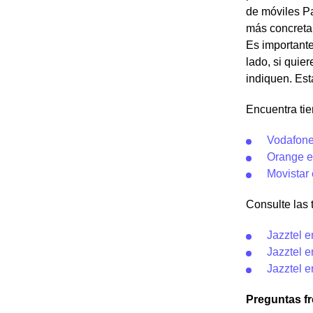
de móviles Pa
más concretam
Es importante
lado, si quie
indiquen. Est
Encuentra tie
Vodafone
Orange e
Movistar 
Consulte las t
Jazztel 
Jazztel e
Jazztel e
Preguntas f