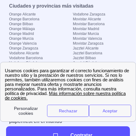
Ciudades y provincias más visitadas
Orange Alicante
Vodafone Zaragoza
Orange Barcelona
Movistar Alicante
Orange Bilbao
Movistar Barcelona
Orange Málaga
Movistar Madrid
Orange Madrid
Movistar Murcia
Orange Murcia
Movistar Valencia
Orange Valencia
Movistar Zaragoza
Orange Zaragoza
Jazztel Alicante
Vodafone Alicante
Jazztel Barcelona
Vodafone Barcelona
Jazztel Bilbao
Vodafone Córdoba
Jazztel Córdoba
Vodafone Málaga
Jazztel Madrid
Vodafone Madrid
Jazztel Málaga
Vodafone Murcia
Jazztel Valencia
Vodafone Valencia
Jazztel Zaragoza
Sobre Zona-internet.com
¿Quiénes somos?
Contacto
El grupo papernest
Aviso legal
Nuestras ofertas de trabajo
papernest en el mundo
España
Italia
Francia
Reino Unido
Contratar