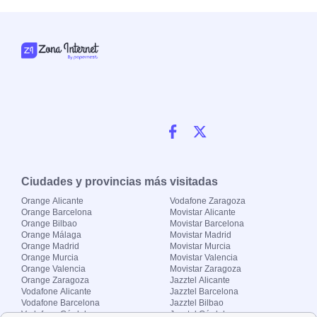
Ciudades y provincias más visitadas
Orange Alicante
Vodafone Zaragoza
Orange Barcelona
Movistar Alicante
Orange Bilbao
Movistar Barcelona
Orange Málaga
Movistar Madrid
Orange Madrid
Movistar Murcia
Orange Murcia
Movistar Valencia
Orange Valencia
Movistar Zaragoza
Orange Zaragoza
Jazztel Alicante
Vodafone Alicante
Jazztel Barcelona
Vodafone Barcelona
Jazztel Bilbao
Vodafone Córdoba
Jazztel Córdoba