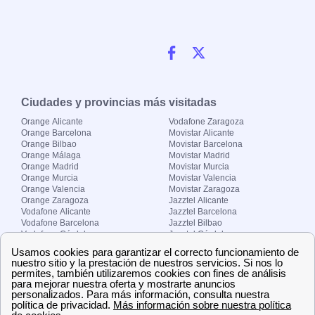
Ciudades y provincias más visitadas
Orange Alicante
Vodafone Zaragoza
Orange Barcelona
Movistar Alicante
Orange Bilbao
Movistar Barcelona
Orange Málaga
Movistar Madrid
Orange Madrid
Movistar Murcia
Orange Murcia
Movistar Valencia
Orange Valencia
Movistar Zaragoza
Orange Zaragoza
Jazztel Alicante
Vodafone Alicante
Jazztel Barcelona
Vodafone Barcelona
Jazztel Bilbao
Vodafone Córdoba
Jazztel Córdoba
Vodafone Málaga
Jazztel Madrid
Vodafone Madrid
Jazztel Málaga
Vodafone Murcia
Jazztel Valencia
Vodafone Valencia
Jazztel Zaragoza
Sobre Zona-internet.com