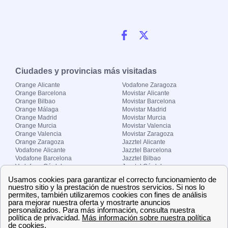
Ciudades y provincias más visitadas
Orange Alicante
Vodafone Zaragoza
Orange Barcelona
Movistar Alicante
Orange Bilbao
Movistar Barcelona
Orange Málaga
Movistar Madrid
Orange Madrid
Movistar Murcia
Orange Murcia
Movistar Valencia
Orange Valencia
Movistar Zaragoza
Orange Zaragoza
Jazztel Alicante
Vodafone Alicante
Jazztel Barcelona
Vodafone Barcelona
Jazztel Bilbao
Vodafone Córdoba
Jazztel Córdoba
Vodafone Málaga
Jazztel Madrid
Vodafone Madrid
Jazztel Málaga
Vodafone Murcia
Jazztel Valencia
Vodafone Valencia
Jazztel Zaragoza
Sobre Zona-internet.com
¿Quiénes somos?
Contacto