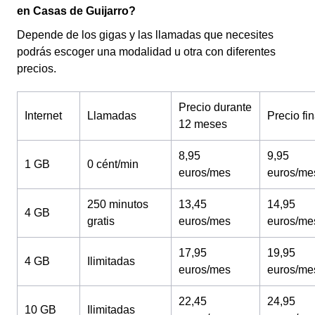
en Casas de Guijarro?
Depende de los gigas y las llamadas que necesites
podrás escoger una modalidad u otra con diferentes
precios.
Precio durante
Internet
Llamadas
Precio fin
12 meses
8,95
9,95
1 GB
0 cént/min
euros/mes
euros/me
250 minutos
13,45
14,95
4 GB
gratis
euros/mes
euros/me
17,95
19,95
4 GB
Ilimitadas
euros/mes
euros/me
22,45
24,95
10 GB
Ilimitadas