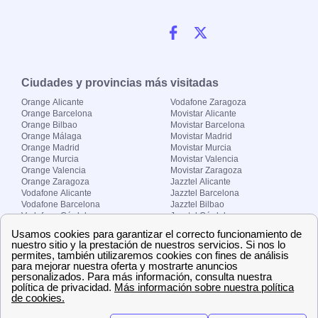
Ciudades y provincias más visitadas
Orange Alicante
Vodafone Zaragoza
Orange Barcelona
Movistar Alicante
Orange Bilbao
Movistar Barcelona
Orange Málaga
Movistar Madrid
Orange Madrid
Movistar Murcia
Orange Murcia
Movistar Valencia
Orange Valencia
Movistar Zaragoza
Orange Zaragoza
Jazztel Alicante
Vodafone Alicante
Jazztel Barcelona
Vodafone Barcelona
Jazztel Bilbao
Vodafone Córdoba
Jazztel Córdoba
Vodafone Málaga
Jazztel Madrid
Vodafone Madrid
Jazztel Málaga
Vodafone Murcia
Jazztel Valencia
Vodafone Valencia
Jazztel Zaragoza
Sobre Zona-internet.com
¿Quiénes somos?
Contacto
El grupo papernest