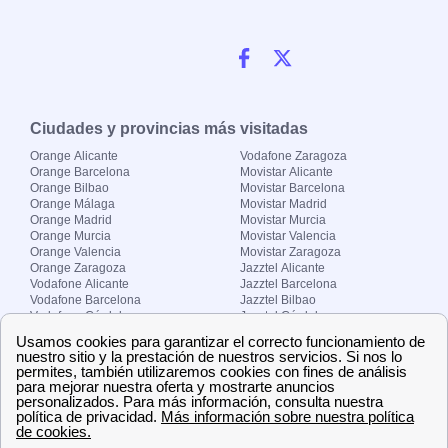
Ciudades y provincias más visitadas
Orange Alicante
Vodafone Zaragoza
Orange Barcelona
Movistar Alicante
Orange Bilbao
Movistar Barcelona
Orange Málaga
Movistar Madrid
Orange Madrid
Movistar Murcia
Orange Murcia
Movistar Valencia
Orange Valencia
Movistar Zaragoza
Orange Zaragoza
Jazztel Alicante
Vodafone Alicante
Jazztel Barcelona
Vodafone Barcelona
Jazztel Bilbao
Vodafone Córdoba
Jazztel Córdoba
Vodafone Málaga
Jazztel Madrid
Vodafone Madrid
Jazztel Málaga
Vodafone Murcia
Jazztel Valencia
Vodafone Valencia
Jazztel Zaragoza
Sobre Zona-internet.com
¿Quiénes somos?
Contacto