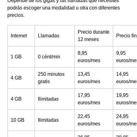
Depende de los gigas y las llamadas que necesites
podrás escoger una modalidad u otra con diferentes
precios.
Precio durante
Internet
Llamadas
Precio fin
12 meses
8,95
9,95
1 GB
0 cént/min
euros/mes
euros/me
250 minutos
13,45
14,95
4 GB
gratis
euros/mes
euros/me
17,95
19,95
4 GB
Ilimitadas
euros/mes
euros/me
22,45
24,95
10 GB
Ilimitadas
euros/mes
euros/me