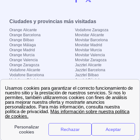
Ciudades y provincias más visitadas
Orange Alicante
Vodafone Zaragoza
Orange Barcelona
Movistar Alicante
Orange Bilbao
Movistar Barcelona
Orange Málaga
Movistar Madrid
Orange Madrid
Movistar Murcia
Orange Murcia
Movistar Valencia
Orange Valencia
Movistar Zaragoza
Orange Zaragoza
Jazztel Alicante
Vodafone Alicante
Jazztel Barcelona
Vodafone Barcelona
Jazztel Bilbao
Vodafone Córdoba
Jazztel Córdoba
Vodafone Málaga
Jazztel Madrid
Vodafone Madrid
Jazztel Málaga
Vodafone Murcia
Jazztel Valencia
Vodafone Valencia
Jazztel Zaragoza
Sobre Zona-internet.com
¿Quiénes somos?
Contacto
El grupo papernest
Aviso legal
Nuestras ofertas de trabajo