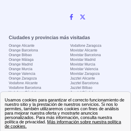
Ciudades y provincias más visitadas
Orange Alicante
Vodafone Zaragoza
Orange Barcelona
Movistar Alicante
Orange Bilbao
Movistar Barcelona
Orange Málaga
Movistar Madrid
Orange Madrid
Movistar Murcia
Orange Murcia
Movistar Valencia
Orange Valencia
Movistar Zaragoza
Orange Zaragoza
Jazztel Alicante
Vodafone Alicante
Jazztel Barcelona
Vodafone Barcelona
Jazztel Bilbao
Vodafone Córdoba
Jazztel Córdoba
Vodafone Málaga
Jazztel Madrid
Vodafone Madrid
Jazztel Málaga
Vodafone Murcia
Jazztel Valencia
Vodafone Valencia
Jazztel Zaragoza
Sobre Zona-internet.com
¿Quiénes somos?
Contacto