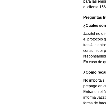
para las empr
al cliente 15
Preguntas f
¿Cuáles son 
Jazztel no of
el protocolo 
tras 4 intent
consumidor po
responsabilid
En caso de qu
¿Cómo recar
No importa si
prepago en cu
Entrar en el 
informa Jazzt
forma de hace