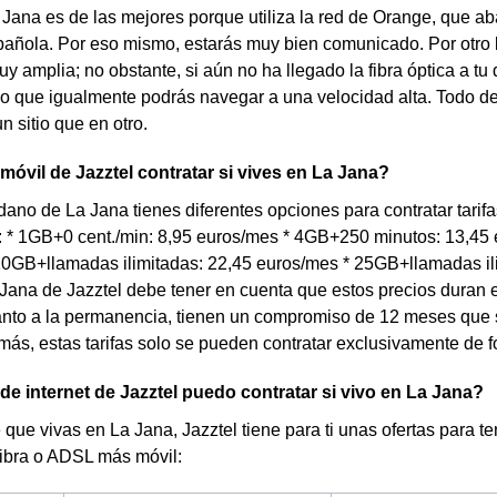
 Jana es de las mejores porque utiliza la red de Orange, que ab
añola. Por eso mismo, estarás muy bien comunicado. Por otro lad
y amplia; no obstante, si aún no ha llegado la fibra óptica a tu 
lo que igualmente podrás navegar a una velocidad alta. Todo d
n sitio que en otro.
 móvil de Jazztel contratar si vives en La Jana?
dano de La Jana tienes diferentes opciones para contratar tarif
: * 1GB+0 cent./min: 8,95 euros/mes * 4GB+250 minutos: 13,45
10GB+llamadas ilimitadas: 22,45 euros/mes * 25GB+llamadas ili
 Jana de Jazztel debe tener en cuenta que estos precios duran 
anto a la permanencia, tienen un compromiso de 12 meses que
más, estas tarifas solo se pueden contratar exclusivamente de f
 de internet de Jazztel puedo contratar si vivo en La Jana?
 que vivas en La Jana, Jazztel tiene para ti unas ofertas para te
fibra o ADSL más móvil: