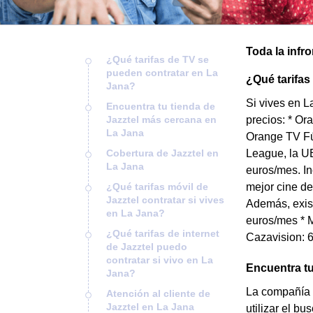
Toda la infr
¿Qué tarifas de TV se
pueden contratar en La
¿Qué tarifas
Jana?
Si vives en L
Encuentra tu tienda de
Jazztel más cercana en
precios: * Or
La Jana
Orange TV Fú
Cobertura de Jazztel en
League, la UE
La Jana
euros/mes. In
¿Qué tarifas móvil de
mejor cine de
Jazztel contratar si vives
Además, exist
en La Jana?
euros/mes * M
¿Qué tarifas de internet
Cazavision: 6
de Jazztel puedo
contratar si vivo en La
Encuentra tu
Jana?
La compañía 
Atención al cliente de
Jazztel en La Jana
utilizar el b