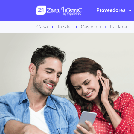
Proveedores
Casa
Jazztel
Castellón
La Jana