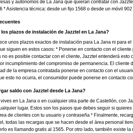
esas y autónomos de La Jana que quieran contratar con Jazztel
66 * Asistencia técnica: desde un fijo 1568 o desde un móvil 902
recuentes
los plazos de instalación de Jazztel en La Jana?
rece unos plazos exactos de instalación para La Jana ni para el
que siguen en estos casos: * Ponerse en contacto con el cliente 
os no es posible contactar con el cliente, Jazztel entenderá esto
r incumplimiento del compromiso de permanencia. El cliente de
ad de la empresa contratada ponerse en contacto con el usuario 
e esto no ocurra, el consumidor puede ponerse en contacto con e
gar saldo con Jazztel desde La Jana?
 vives en La Jana o en cualquier otra parte de Castellón, con Jaz
alquier lugar. Estos son los pasos que debes seguir si quieres ha
área de clientes con tu usuario y contraseña * Finalmente, reca
el, todas las recargas que se hacen desde el área personal tie
rlo es llamando gratis al 1565. Por otro lado, también existe la