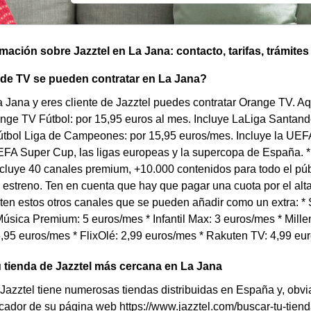
omación sobre Jazztel en La Jana: contacto, tarifas, trámites
 de TV se pueden contratar en La Jana?
a Jana y eres cliente de Jazztel puedes contratar Orange TV. A
ange TV Fútbol: por 15,95 euros al mes. Incluye LaLiga Santand
tbol Liga de Campeones: por 15,95 euros/mes. Incluye la U
FA Super Cup, las ligas europeas y la supercopa de España. *
cluye 40 canales premium, +10.000 contenidos para todo el púb
 estreno. Ten en cuenta que hay que pagar una cuota por el al
en estos otros canales que se pueden añadir como un extra: * S
úsica Premium: 5 euros/mes * Infantil Max: 3 euros/mes * Millen
,95 euros/mes * FlixOlé: 2,99 euros/mes * Rakuten TV: 4,99 eu
 tienda de Jazztel más cercana en La Jana
Jazztel tiene numerosas tiendas distribuidas en España y, obv
uscador de su página web https://www.jazztel.com/buscar-tu-tie