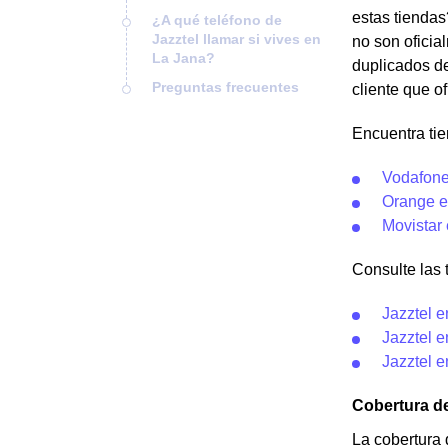
estas tiendas
¿A qué teléfono de
Jazztel llamar si vives en
no son oficia
La Jana?
duplicados de
Preguntas frecuentes
cliente que o
Encuentra ti
Vodafone
Orange e
Movistar
Consulte las t
Jazztel e
Jazztel e
Jazztel e
Cobertura de
La cobertura 