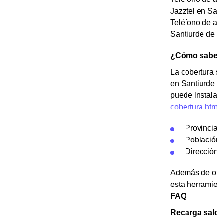
Jazztel en Sa
Teléfono de a
Santiurde de
¿Cómo saber 
La cobertura s
en Santiurde 
puede instala
cobertura.ht
Provinci
Població
Dirección
Además de otr
esta herramie
FAQ
Recarga sald