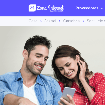
Proveedores
Casa
Jazztel
Cantabria
Santiurde 