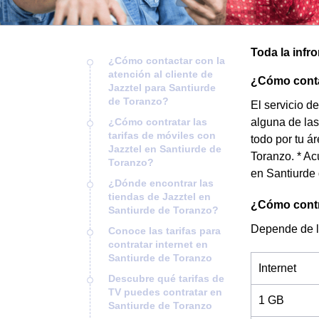
Toda la infr
¿Cómo contactar con la
atención al cliente de
¿Cómo contac
Jazztel para Santiurde
de Toranzo?
El servicio d
¿Cómo contratar las
alguna de las
tarifas de móviles con
todo por tu á
Jazztel en Santiurde de
Toranzo. * Ac
Toranzo?
en Santiurde
¿Dónde encontrar las
tiendas de Jazztel en
¿Cómo contra
Santiurde de Toranzo?
Depende de l
Conoce las tarifas para
contratar internet en
Santiurde de Toranzo
Internet
Descubre qué tarifas de
TV puedes contratar en
1 GB
Santiurde de Toranzo