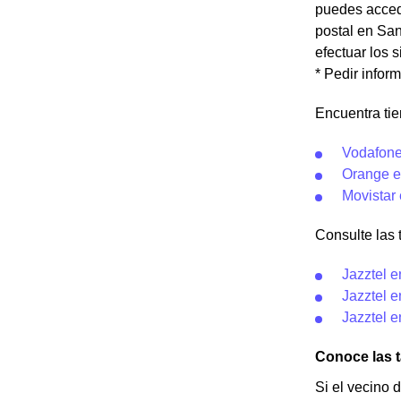
puedes accede
postal en San
efectuar los s
* Pedir infor
Encuentra tie
Vodafone
Orange e
Movistar
Consulte las t
Jazztel 
Jazztel e
Jazztel e
Conoce las t
Si el vecino 