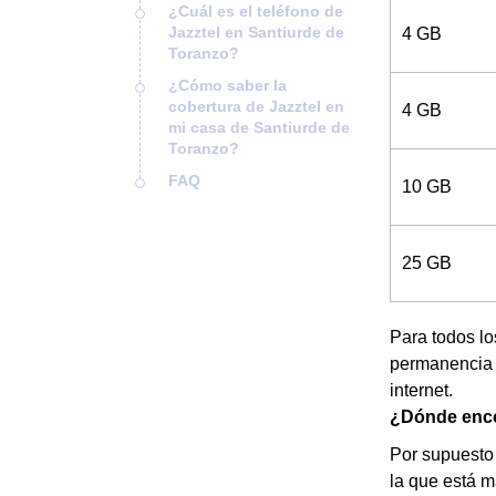
¿Cuál es el teléfono de
Jazztel en Santiurde de
4 GB
Toranzo?
¿Cómo saber la
cobertura de Jazztel en
4 GB
mi casa de Santiurde de
Toranzo?
FAQ
10 GB
25 GB
Para todos lo
permanencia d
internet.
¿Dónde encon
Por supuesto 
la que está m