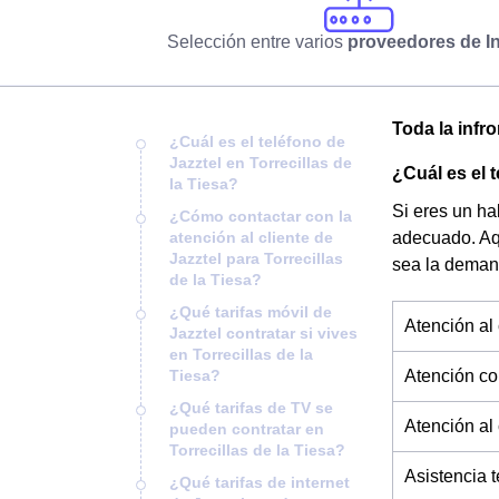
Selección entre varios
proveedores de In
Toda la infro
¿Cuál es el teléfono de
Jazztel en Torrecillas de
¿Cuál es el t
la Tiesa?
Si eres un ha
¿Cómo contactar con la
atención al cliente de
adecuado. Aq
Jazztel para Torrecillas
sea la deman
de la Tiesa?
¿Qué tarifas móvil de
Atención al 
Jazztel contratar si vives
en Torrecillas de la
Tiesa?
Atención co
¿Qué tarifas de TV se
Atención al
pueden contratar en
Torrecillas de la Tiesa?
Asistencia 
¿Qué tarifas de internet