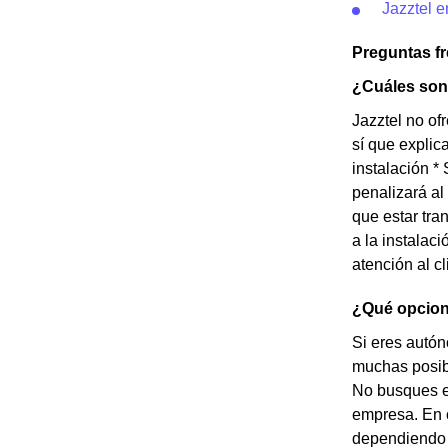
Jazztel 
Preguntas f
¿Cuáles son 
Jazztel no of
sí que explic
instalación *
penalizará al
que estar tra
a la instalac
atención al cl
¿Qué opcione
Si eres autón
muchas posibi
No busques e
empresa. En c
dependiendo d