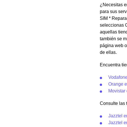
¿Necesitas en
para sus serv
SIM * Reparac
seleccionas C
aquellas tien
también se me
página web o 
de ellas.
Encuentra tie
Vodafone 
Orange en
Movistar 
Consulte las t
Jazztel e
Jazztel e