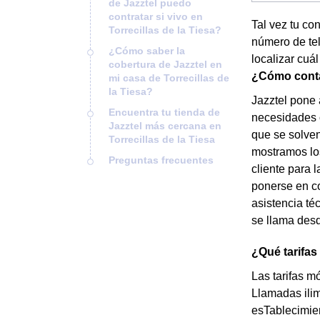
de Jazztel puedo
contratar si vivo en
Tal vez tu co
Torrecillas de la Tiesa?
número de tel
¿Cómo saber la
localizar cuál
cobertura de Jazztel en
¿Cómo contac
mi casa de Torrecillas de
la Tiesa?
Jazztel pone 
Encuentra tu tienda de
necesidades o
Jazztel más cercana en
que se solven
Torrecillas de la Tiesa
mostramos los
Preguntas frecuentes
cliente para 
ponerse en co
asistencia té
se llama desd
¿Qué tarifas 
Las tarifas m
Llamadas ilim
esTablecimie