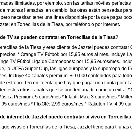
amadas ilimitadas, por ejemplo, son las tarifas móviles perfectas 
 de muchas llamadas; en cambio, las otras están pensadas para
pero necesitan tener una línea disponible por la que pagar poco
ztel en Torrecillas de la Tiesa, por teléfono o por Internet.
 de TV se pueden contratar en Torrecillas de la Tiesa?
orrecillas de la Tiesa y eres cliente de Jazztel puedes contrat
 precios: * Orange TV Fútbol: por 15,95 euros al mes. Incluye
range TV Fútbol Liga de Campeones: por 15,95 euros/mes. Inc
e, la UEFA Super Cup, las ligas europeas y la supercopa de Es
es. Incluye 40 canales premium, +10.000 contenidos para todo 
 de estreno. Ten en cuenta que hay que pagar una cuota por el
en estos otros canales que se pueden añadir como un extra: * S
úsica Premium: 5 euros/mes * Infantil Max: 3 euros/mes * Millen
,95 euros/mes * FlixOlé: 2,99 euros/mes * Rakuten TV: 4,99 eu
de internet de Jazztel puedo contratar si vivo en Torrecillas
que vivas en Torrecillas de la Tiesa, Jazztel tiene para ti unas o