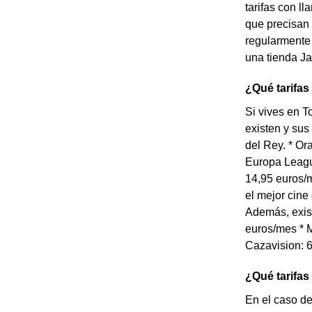
tarifas con ll
que precisan
regularmente 
una tienda Jaz
¿Qué tarifas
Si vives en T
existen y sus
del Rey. * O
Europa Leagu
14,95 euros/m
el mejor cine
Además, exist
euros/mes * M
Cazavision: 6
¿Qué tarifas 
En el caso de 