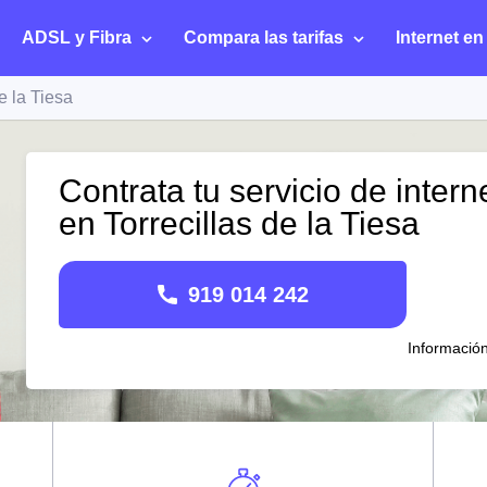
ADSL y Fibra
Compara las tarifas
Internet en
e la Tiesa
Contrata tu servicio de intern
en Torrecillas de la Tiesa
919 014 242
Informació