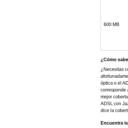
600 MB
¿Cómo saber 
¿Necesitas co
afortunadamen
óptica o el AD
corresponde a
mejor cobertu
ADSL con Jazz
dice la cobert
Encuentra tu