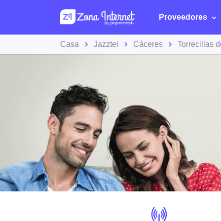
Proveedores
Casa
Jazztel
Cáceres
Torrecillas d