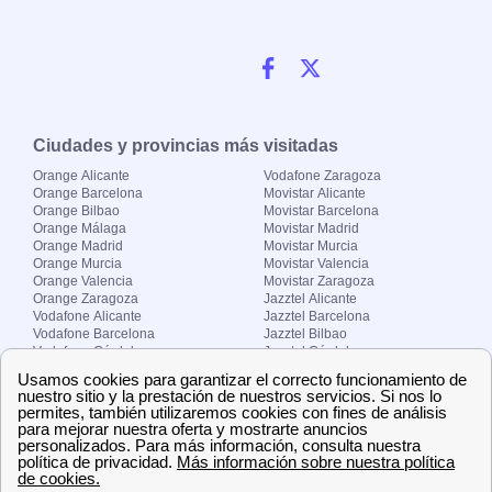
Ciudades y provincias más visitadas
Orange Alicante
Vodafone Zaragoza
Orange Barcelona
Movistar Alicante
Orange Bilbao
Movistar Barcelona
Orange Málaga
Movistar Madrid
Orange Madrid
Movistar Murcia
Orange Murcia
Movistar Valencia
Orange Valencia
Movistar Zaragoza
Orange Zaragoza
Jazztel Alicante
Vodafone Alicante
Jazztel Barcelona
Vodafone Barcelona
Jazztel Bilbao
Vodafone Córdoba
Jazztel Córdoba
Vodafone Málaga
Jazztel Madrid
Vodafone Madrid
Jazztel Málaga
Vodafone Murcia
Jazztel Valencia
Vodafone Valencia
Jazztel Zaragoza
Sobre Zona-internet.com
¿Quiénes somos?
Contacto