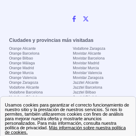
Ciudades y provincias más visitadas
Orange Alicante
Vodafone Zaragoza
Orange Barcelona
Movistar Alicante
Orange Bilbao
Movistar Barcelona
Orange Málaga
Movistar Madrid
Orange Madrid
Movistar Murcia
Orange Murcia
Movistar Valencia
Orange Valencia
Movistar Zaragoza
Orange Zaragoza
Jazztel Alicante
Vodafone Alicante
Jazztel Barcelona
Vodafone Barcelona
Jazztel Bilbao
Vodafone Córdoba
Jazztel Córdoba
Vodafone Málaga
Jazztel Madrid
Vodafone Madrid
Jazztel Málaga
Vodafone Murcia
Jazztel Valencia
Vodafone Valencia
Jazztel Zaragoza
Sobre Zona-internet.com
¿Quiénes somos?
Contacto