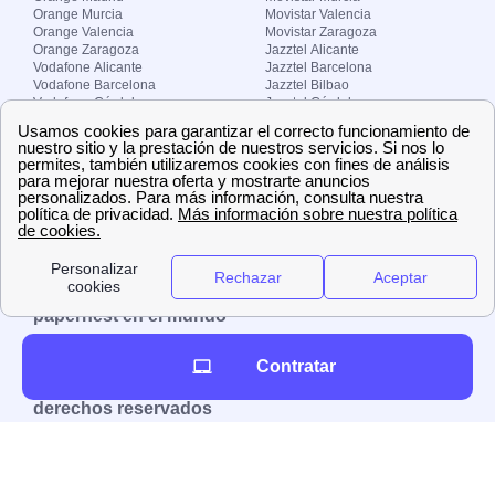
Orange Murcia
Movistar Valencia
Orange Valencia
Movistar Zaragoza
Orange Zaragoza
Jazztel Alicante
Vodafone Alicante
Jazztel Barcelona
Vodafone Barcelona
Jazztel Bilbao
Vodafone Córdoba
Jazztel Córdoba
Vodafone Málaga
Jazztel Madrid
Vodafone Madrid
Jazztel Málaga
Vodafone Murcia
Jazztel Valencia
Vodafone Valencia
Jazztel Zaragoza
Sobre Zona-internet.com
¿Quiénes somos?
Contacto
El grupo papernest
Aviso legal
Nuestras ofertas de trabajo
papernest en el mundo
España
Italia
Francia
Reino Unido
Contratar
Copyright © Zona-internet.com – Todos los
derechos reservados