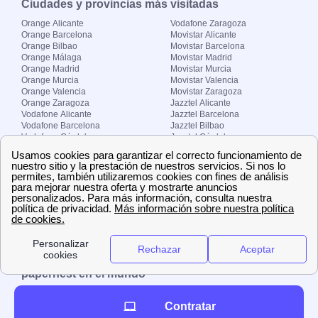
Ciudades y provincias más visitadas
Orange Alicante
Vodafone Zaragoza
Orange Barcelona
Movistar Alicante
Orange Bilbao
Movistar Barcelona
Orange Málaga
Movistar Madrid
Orange Madrid
Movistar Murcia
Orange Murcia
Movistar Valencia
Orange Valencia
Movistar Zaragoza
Orange Zaragoza
Jazztel Alicante
Vodafone Alicante
Jazztel Barcelona
Vodafone Barcelona
Jazztel Bilbao
Vodafone Córdoba
Jazztel Córdoba
Vodafone Málaga
Jazztel Madrid
Vodafone Madrid
Jazztel Málaga
Vodafone Murcia
Jazztel Valencia
Vodafone Valencia
Jazztel Zaragoza
Sobre Zona-internet.com
¿Quiénes somos?
Contacto
El grupo papernest
Aviso legal
Nuestras ofertas de trabajo
papernest en el mundo
España
Italia
Francia
Reino Unido
Contratar