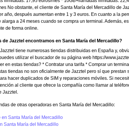
 ilimitadas: 17,95 euros/mes * 10GB+llamadas ilimitadas: 22,
es No obstante, el cliente de Santa María del Mercadillo de Ja
mer año, después aumentan entre 1 y 3 euros. En cuanto a la p
alarga a 24 meses cuando se compra un terminal. Además, esta
te de forma online.
 de Jazztel encontramos en Santa María del Mercadillo?
azztel tiene numerosas tiendas distribuidas en España y, obvi
puedes utilizar el buscador de su página web https://www.jazzt
r en estas tiendas? * Contratar una tarifa * Comprar un termina
as tiendas no son oficialmente de Jazztel pero sí que prestan 
ara hacer duplicados de SIM y reparaciones móviles. Si necesita
ención al cliente que ofrece la compañía como llamar al teléfo
e Jazztel.
ndas de otras operadoras en Santa María del Mercadillo:
 en Santa María del Mercadillo
n Santa María del Mercadillo