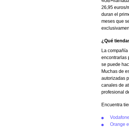
4GB+llamadas
26,95 euros/m
duran el pri
meses que se 
exclusivamen
¿Qué tiendas
La compañía J
encontrarlas 
se puede hace
Muchas de est
autorizadas p
canales de at
profesional d
Encuentra tie
Vodafone
Orange e