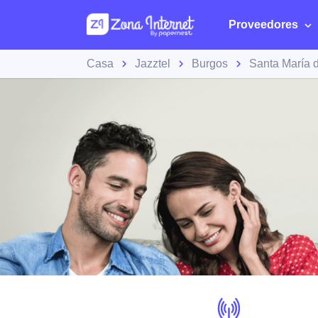
Proveedores
Casa
Jazztel
Burgos
Santa María d