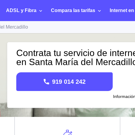
ADSL y Fibra
Compara las tarifas
Internet en
el Mercadillo
Contrata tu servicio de intern
en Santa María del Mercadill
919 014 242
Informació