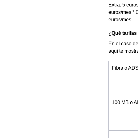
Extra: 5 euro
euros/mes * C
euros/mes
¿Qué tarifas
En el caso de
aquí te most
Fibra o AD
100 MB o 