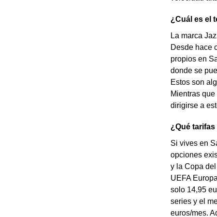
¿Cuál es el 
La marca Jazz
Desde hace c
propios en Sa
donde se pued
Estos son alg
Mientras que 
dirigirse a e
¿Qué tarifas
Si vives en S
opciones exis
y la Copa de
UEFA Europa 
solo 14,95 e
series y el m
euros/mes. Ad