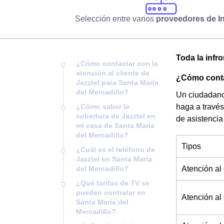
Selección entre varios
proveedores de In
Toda la infro
¿Cómo contactar con la
atención al cliente de
¿Cómo contac
Jazztel para Santa María
del Mercadillo?
Un ciudadano 
¿Cómo saber la
haga a través
cobertura de Jazztel en
de asistencia
mi casa de Santa María
del Mercadillo?
Tipos
¿Cuál es el teléfono de
Jazztel en Santa María
del Mercadillo?
Atención al 
¿Qué tarifas de TV se
pueden contratar en
Atención al 
Santa María del
Mercadillo?