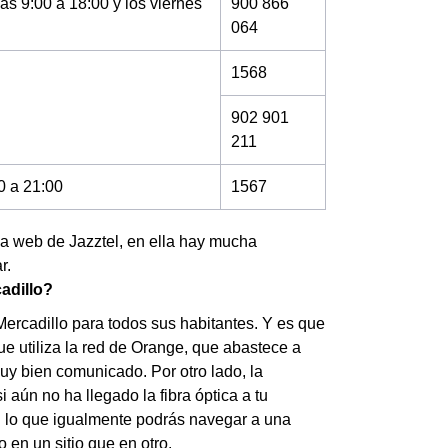
as 9:00 a 18:00 y los viernes
900 866
064
1568
902 901
211
0 a 21:00
1567
la web de Jazztel, en ella hay mucha
r.
adillo?
Mercadillo para todos sus habitantes. Y es que
ue utiliza la red de Orange, que abastece a
uy bien comunicado. Por otro lado, la
 aún no ha llegado la fibra óptica a tu
on lo que igualmente podrás navegar a una
 en un sitio que en otro.