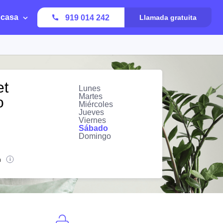
 casa
919 014 242
Llamada gratuita
et
Lunes
Martes
o
Miércoles
Jueves
Viernes
Sábado
Domingo
n