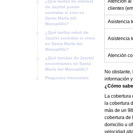
Atención al 
¿Qué tarifas de internet
de Jazztel puedo
clientes (e
contratar si vivo en
Santa María del
Asistencia t
Mercadillo?
¿Qué tarifas móvil de
Jazztel contratar si vives
Asistencia 
en Santa María del
Mercadillo?
Atención co
¿Qué tiendas de Jazztel
encontramos en Santa
María del Mercadillo?
No obstante, 
Preguntas frecuentes
información 
¿Cómo saber 
La cobertura 
la cobertura 
más de un 98 
cobertura de 
domicilio u o
velocidad alt