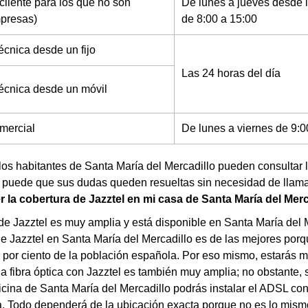
cliente para los que no son
De lunes a jueves desde l
mpresas)
de 8:00 a 15:00
écnica desde un fijo
Las 24 horas del día
técnica desde un móvil
mercial
De lunes a viernes de 9:0
los habitantes de Santa María del Mercadillo pueden consultar 
y puede que sus dudas queden resueltas sin necesidad de llama
la cobertura de Jazztel en mi casa de Santa María del Merc
de Jazztel es muy amplia y está disponible en Santa María del 
de Jazztel en Santa María del Mercadillo es de las mejores porq
por ciento de la población española. Por eso mismo, estarás m
la fibra óptica con Jazztel es también muy amplia; no obstante, si
ficina de Santa María del Mercadillo podrás instalar el ADSL c
a. Todo dependerá de la ubicación exacta porque no es lo mismo