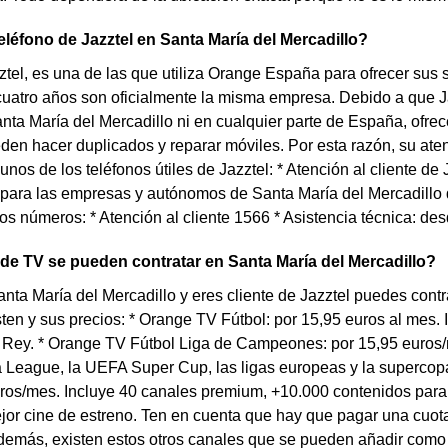
teléfono de Jazztel en Santa María del Mercadillo?
tel, es una de las que utiliza Orange España para ofrecer sus ser
uatro años son oficialmente la misma empresa. Debido a que J
nta María del Mercadillo ni en cualquier parte de España, ofrece
en hacer duplicados y reparar móviles. Por esta razón, su aten
unos de los teléfonos útiles de Jazztel: * Atención al cliente de
para las empresas y autónomos de Santa María del Mercadillo 
stos números: * Atención al cliente 1566 * Asistencia técnica: d
 de TV se pueden contratar en Santa María del Mercadillo?
anta María del Mercadillo y eres cliente de Jazztel puedes con
ten y sus precios: * Orange TV Fútbol: por 15,95 euros al mes
l Rey. * Orange TV Fútbol Liga de Campeones: por 15,95 euros
League, la UEFA Super Cup, las ligas europeas y la supercopa
uros/mes. Incluye 40 canales premium, +10.000 contenidos para
ejor cine de estreno. Ten en cuenta que hay que pagar una cuot
emás, existen estos otros canales que se pueden añadir como u