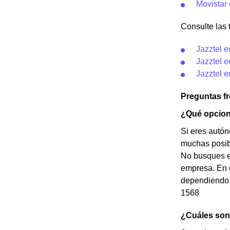
Movistar 
Consulte las t
Jazztel 
Jazztel 
Jazztel 
Preguntas f
¿Qué opcione
Si eres autón
muchas posibi
No busques e
empresa. En c
dependiendo d
1568
¿Cuáles son 