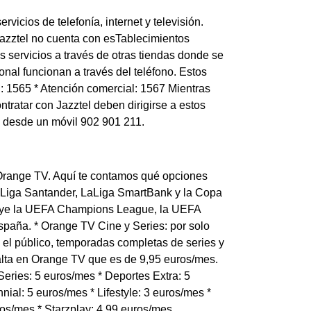
vicios de telefonía, internet y televisión.
azztel no cuenta con esTablecimientos
s servicios a través de otras tiendas donde se
nal funcionan a través del teléfono. Estos
el: 1565 * Atención comercial: 1567 Mientras
ratar con Jazztel deben dirigirse a estos
 o desde un móvil 902 901 211.
r Orange TV. Aquí te contamos qué opciones
 LaLiga Santander, LaLiga SmartBank y la Copa
luye la UEFA Champions League, la UEFA
paña. * Orange TV Cine y Series: por solo
el público, temporadas completas de series y
 alta en Orange TV que es de 9,95 euros/mes.
eries: 5 euros/mes * Deportes Extra: 5
nial: 5 euros/mes * Lifestyle: 3 euros/mes *
ros/mes * Starzplay: 4,99 euros/mes