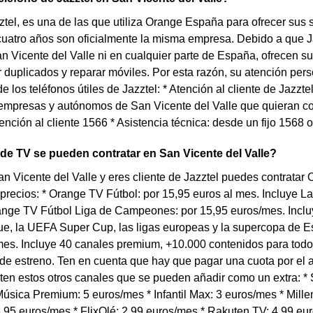
tel, es una de las que utiliza Orange España para ofrecer sus ser
uatro años son oficialmente la misma empresa. Debido a que J
n Vicente del Valle ni en cualquier parte de España, ofrecen su
duplicados y reparar móviles. Por esta razón, su atención perso
e los teléfonos útiles de Jazztel: * Atención al cliente de Jazzt
empresas y autónomos de San Vicente del Valle que quieran cont
ención al cliente 1566 * Asistencia técnica: desde un fijo 1568
 de TV se pueden contratar en San Vicente del Valle?
an Vicente del Valle y eres cliente de Jazztel puedes contrata
 precios: * Orange TV Fútbol: por 15,95 euros al mes. Incluye
range TV Fútbol Liga de Campeones: por 15,95 euros/mes. Inc
e, la UEFA Super Cup, las ligas europeas y la supercopa de Es
es. Incluye 40 canales premium, +10.000 contenidos para todo 
 de estreno. Ten en cuenta que hay que pagar una cuota por el
en estos otros canales que se pueden añadir como un extra: * S
úsica Premium: 5 euros/mes * Infantil Max: 3 euros/mes * Millen
,95 euros/mes * FlixOlé: 2,99 euros/mes * Rakuten TV: 4,99 eu