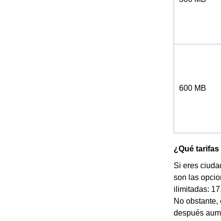
600 MB
¿Qué tarifas 
Si eres ciuda
son las opci
ilimitadas: 1
No obstante, 
después aume