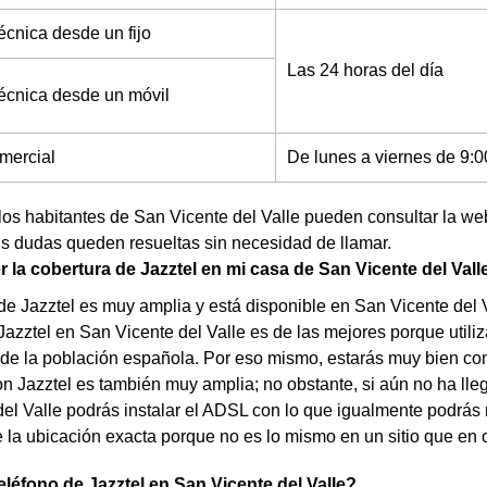
écnica desde un fijo
Las 24 horas del día
técnica desde un móvil
mercial
De lunes a viernes de 9:0
los habitantes de San Vicente del Valle pueden consultar la we
s dudas queden resueltas sin necesidad de llamar.
la cobertura de Jazztel en mi casa de San Vicente del Vall
de Jazztel es muy amplia y está disponible en San Vicente del V
Jazztel en San Vicente del Valle es de las mejores porque util
 de la población española. Por eso mismo, estarás muy bien com
on Jazztel es también muy amplia; no obstante, si aún no ha llega
el Valle podrás instalar el ADSL con lo que igualmente podrás 
la ubicación exacta porque no es lo mismo en un sitio que en o
teléfono de Jazztel en San Vicente del Valle?