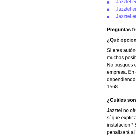
Jazztel 
Jazztel 
Jazztel 
Preguntas f
¿Qué opcione
Si eres autón
muchas posibi
No busques e
empresa. En c
dependiendo d
1568
¿Cuáles son 
Jazztel no of
sí que explic
instalación *
penalizará al