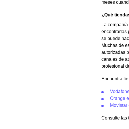
meses cuando 
¿Qué tiendas
La compañía J
encontrarlas 
se puede hace
Muchas de est
autorizadas p
canales de at
profesional d
Encuentra tie
Vodafone
Orange e
Movistar 
Consulte las t