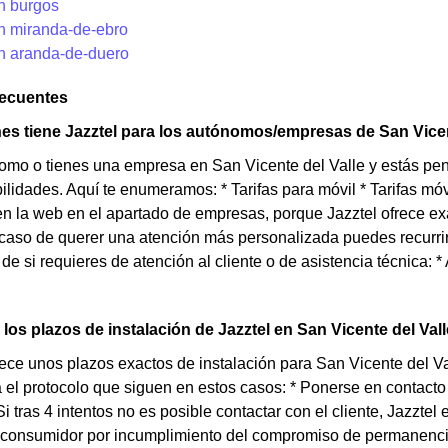
en burgos
en miranda-de-ebro
en aranda-de-duero
recuentes
s tiene Jazztel para los autónomos/empresas de San Vicen
omo o tienes una empresa en San Vicente del Valle y estás pen
lidades. Aquí te enumeramos: * Tarifas para móvil * Tarifas móvil
n la web en el apartado de empresas, porque Jazztel ofrece ex
aso de querer una atención más personalizada puedes recurrir 
e si requieres de atención al cliente o de asistencia técnica: * 
los plazos de instalación de Jazztel en San Vicente del Val
rece unos plazos exactos de instalación para San Vicente del Va
a el protocolo que siguen en estos casos: * Ponerse en contacto
 Si tras 4 intentos no es posible contactar con el cliente, Jazzt
 consumidor por incumplimiento del compromiso de permanencia.