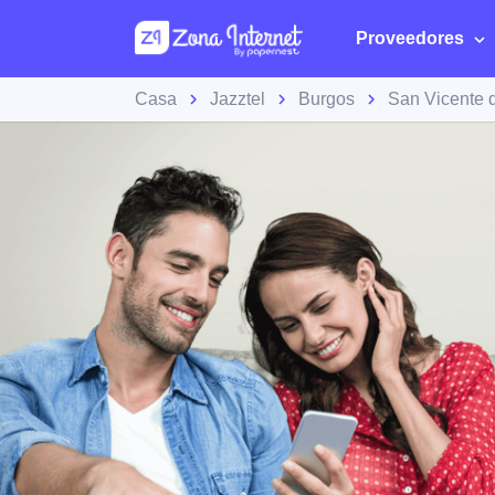
Proveedores
Casa
Jazztel
Burgos
San Vicente d