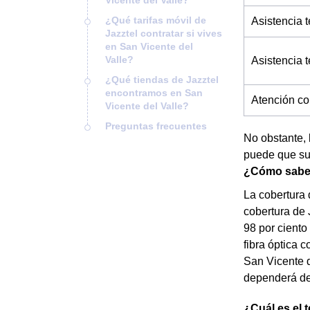
Vicente del Valle?
¿Qué tarifas móvil de
Asistencia t
Jazztel contratar si vives
en San Vicente del
Valle?
Asistencia 
¿Qué tiendas de Jazztel
encontramos en San
Atención co
Vicente del Valle?
Preguntas frecuentes
No obstante, 
puede que su
¿Cómo saber 
La cobertura 
cobertura de 
98 por ciento
fibra óptica c
San Vicente d
dependerá de 
¿Cuál es el 