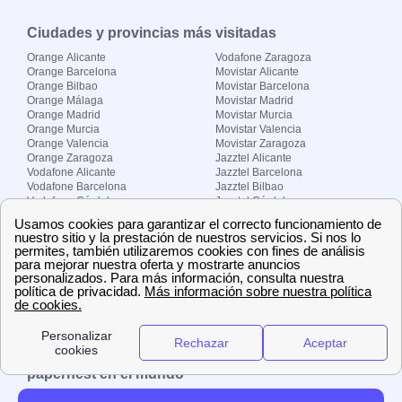
Ciudades y provincias más visitadas
Orange Alicante
Vodafone Zaragoza
Orange Barcelona
Movistar Alicante
Orange Bilbao
Movistar Barcelona
Orange Málaga
Movistar Madrid
Orange Madrid
Movistar Murcia
Orange Murcia
Movistar Valencia
Orange Valencia
Movistar Zaragoza
Orange Zaragoza
Jazztel Alicante
Vodafone Alicante
Jazztel Barcelona
Vodafone Barcelona
Jazztel Bilbao
Vodafone Córdoba
Jazztel Córdoba
Vodafone Málaga
Jazztel Madrid
Vodafone Madrid
Jazztel Málaga
Vodafone Murcia
Jazztel Valencia
Vodafone Valencia
Jazztel Zaragoza
Sobre Zona-internet.com
¿Quiénes somos?
Contacto
El grupo papernest
Aviso legal
Nuestras ofertas de trabajo
papernest en el mundo
España
Italia