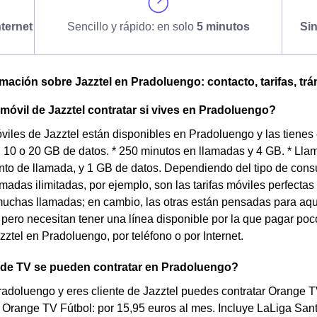
ternet
Sencillo y rápido: en solo
5 minutos
Si
omación sobre Jazztel en Pradoluengo: contacto, tarifas, trá
 móvil de Jazztel contratar si vives en Pradoluengo?
óviles de Jazztel están disponibles en Pradoluengo y las tienes
4, 10 o 20 GB de datos. * 250 minutos en llamadas y 4 GB. * Ll
nto de llamada, y 1 GB de datos. Dependiendo del tipo de con
lamadas ilimitadas, por ejemplo, son las tarifas móviles perfecta
uchas llamadas; en cambio, las otras están pensadas para aqu
pero necesitan tener una línea disponible por la que pagar poco
zztel en Pradoluengo, por teléfono o por Internet.
s de TV se pueden contratar en Pradoluengo?
radoluengo y eres cliente de Jazztel puedes contratar Orange 
* Orange TV Fútbol: por 15,95 euros al mes. Incluye LaLiga San