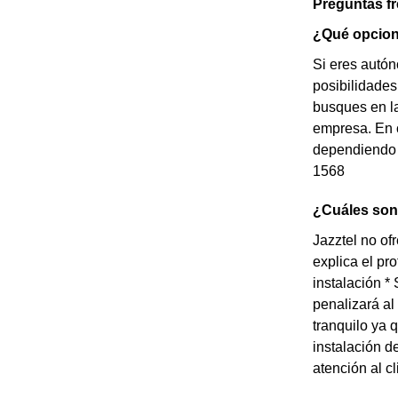
Preguntas f
¿Qué opcion
Si eres autó
posibilidades
busques en la
empresa. En c
dependiendo d
1568
¿Cuáles son 
Jazztel no of
explica el pr
instalación *
penalizará al
tranquilo ya 
instalación d
atención al cl