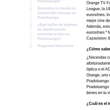
Pradoluengo?
Orange TV Fú
Encuentra tu tienda de
League, la UE
Jazztel más cercana en
euros/mes. In
Pradoluengo
mejor cine de
¿Qué tarifas de internet
Además, exist
de Jazztel puedo
euros/mes * M
contratar si vivo en
Cazavision: 6
Pradoluengo?
Preguntas frecuentes
¿Cómo saber
¿Necesitas co
afortunadamen
óptica o el A
Orange, uno d
Pradoluengo y
Pradoluengo p
tienes en tu 
¿Cuál es el 