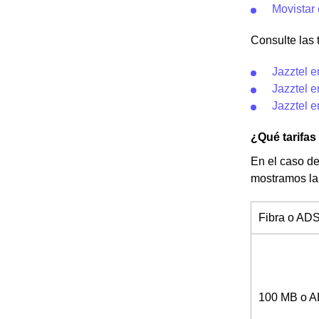
Movistar
Consulte las t
Jazztel 
Jazztel 
Jazztel 
¿Qué tarifas
En el caso de
mostramos la
Fibra o AD
100 MB o 