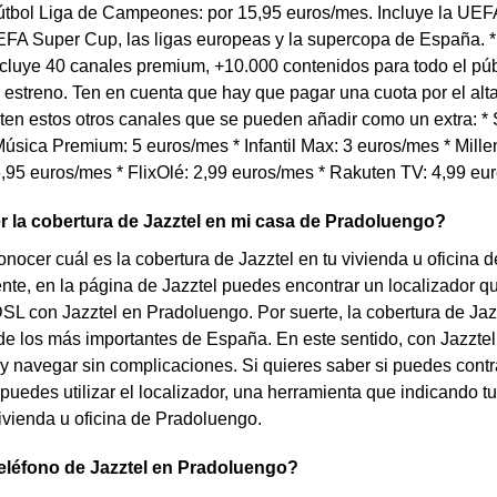
tbol Liga de Campeones: por 15,95 euros/mes. Incluye la U
FA Super Cup, las ligas europeas y la supercopa de España. *
cluye 40 canales premium, +10.000 contenidos para todo el púb
 estreno. Ten en cuenta que hay que pagar una cuota por el al
en estos otros canales que se pueden añadir como un extra: * S
úsica Premium: 5 euros/mes * Infantil Max: 3 euros/mes * Millen
,95 euros/mes * FlixOlé: 2,99 euros/mes * Rakuten TV: 4,99 eu
 la cobertura de Jazztel en mi casa de Pradoluengo?
nocer cuál es la cobertura de Jazztel en tu vivienda u oficina
te, en la página de Jazztel puedes encontrar un localizador que 
DSL con Jazztel en Pradoluengo. Por suerte, la cobertura de J
e los más importantes de España. En este sentido, con Jazztel 
 navegar sin complicaciones. Si quieres saber si puedes contrat
uedes utilizar el localizador, una herramienta que indicando tu 
vivienda u oficina de Pradoluengo.
teléfono de Jazztel en Pradoluengo?