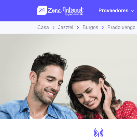
Proveedores
Casa
Jazztel
Burgos
Pradoluengo