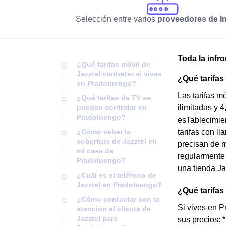
Selección entre varios
proveedores de In
Toda la infr
¿Qué tarifas móvil de
Jazztel contratar si vives
¿Qué tarifas
en Pradoluengo?
Las tarifas m
¿Qué tarifas de TV se
pueden contratar en
ilimitadas y 
Pradoluengo?
esTablecimie
¿Cómo saber la
tarifas con l
cobertura de Jazztel en
precisan de m
mi casa de
regularmente 
Pradoluengo?
una tienda Ja
¿Cuál es el teléfono de
Jazztel en Pradoluengo?
¿Qué tarifa
¿Cómo contactar con la
Si vives en P
atención al cliente de
Jazztel para
sus precios: 