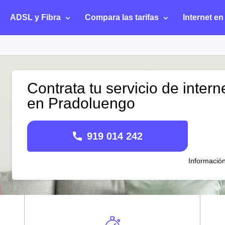
ADSL y Fibra
Compara las tarifas
Internet en
Contrata tu servicio de intern
en Pradoluengo
919 014 242
Informació