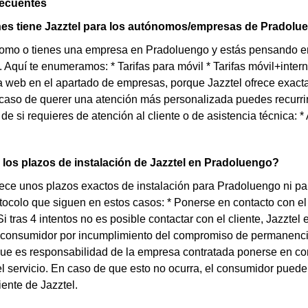
recuentes
es tiene Jazztel para los autónomos/empresas de Pradolu
nomo o tienes una empresa en Pradoluengo y estás pensando en
. Aquí te enumeramos: * Tarifas para móvil * Tarifas móvil+intern
 web en el apartado de empresas, porque Jazztel ofrece exact
aso de querer una atención más personalizada puedes recurrir 
e si requieres de atención al cliente o de asistencia técnica: * 
los plazos de instalación de Jazztel en Pradoluengo?
rece unos plazos exactos de instalación para Pradoluengo ni pa
otocolo que siguen en estos casos: * Ponerse en contacto con el
 Si tras 4 intentos no es posible contactar con el cliente, Jazzt
 consumidor por incumplimiento del compromiso de permanencia
que es responsabilidad de la empresa contratada ponerse en con
el servicio. En caso de que esto no ocurra, el consumidor puede
iente de Jazztel.