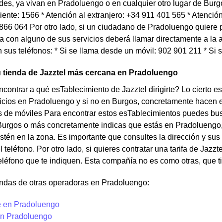
es, ya vivan en Pradoluengo o en cualquier otro lugar de Burg
liente: 1566 * Atención al extranjero: +34 911 401 565 * Atenció
 866 064 Por otro lado, si un ciudadano de Pradoluengo quiere 
a con alguno de sus servicios deberá llamar directamente a la a
n sus teléfonos: * Si se llama desde un móvil: 902 901 211 * Si 
 tienda de Jazztel más cercana en Pradoluengo
contrar a qué esTablecimiento de Jazztel dirigirte? Lo cierto e
icios en Pradoluengo y si no en Burgos, concretamente hacen e
de móviles Para encontrar estos esTablecimientos puedes buscar
Burgos o más concretamente indicas que estás en Pradoluengo, 
stén en la zona. Es importante que consultes la dirección y sus
 teléfono. Por otro lado, si quieres contratar una tarifa de Jazz
eléfono que te indiquen. Esta compañía no es como otras, que t
endas de otras operadoras en Pradoluengo:
 en Pradoluengo
n Pradoluengo