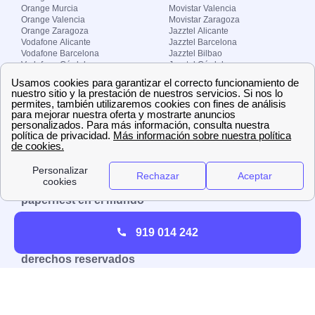
Orange Murcia
Movistar Valencia
Orange Valencia
Movistar Zaragoza
Orange Zaragoza
Jazztel Alicante
Vodafone Alicante
Jazztel Barcelona
Vodafone Barcelona
Jazztel Bilbao
Vodafone Córdoba
Jazztel Córdoba
Vodafone Málaga
Jazztel Madrid
Vodafone Madrid
Jazztel Málaga
Vodafone Murcia
Jazztel Valencia
Vodafone Valencia
Jazztel Zaragoza
Sobre Zona-internet.com
¿Quiénes somos?
Contacto
El grupo papernest
Aviso legal
Nuestras ofertas de trabajo
papernest en el mundo
España
Italia
Francia
Reino Unido
919 014 242
Copyright © Zona-internet.com – Todos los
derechos reservados