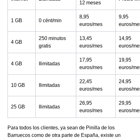
12 meses
8,95
9,95
1 GB
0 cént/min
euros/mes
euros/me
250 minutos
13,45
14,95
4 GB
gratis
euros/mes
euros/me
17,95
19,95
4 GB
Ilimitadas
euros/mes
euros/me
22,45
24,95
10 GB
Ilimitadas
euros/mes
euros/me
26,95
29,95
25 GB
Ilimitadas
euros/mes
euros/me
Para todos los clientes, ya sean de Pinilla de los
Barruecos como de otra parte de España, existe un