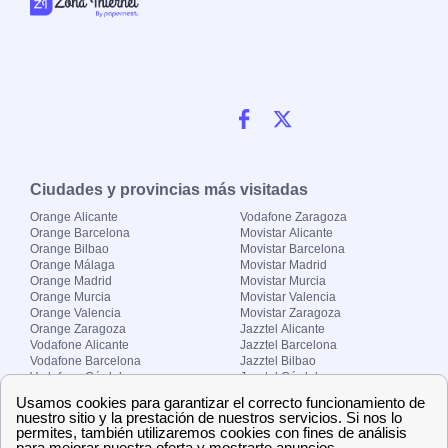
Ciudades y provincias más visitadas
Orange Alicante
Vodafone Zaragoza
Orange Barcelona
Movistar Alicante
Orange Bilbao
Movistar Barcelona
Orange Málaga
Movistar Madrid
Orange Madrid
Movistar Murcia
Orange Murcia
Movistar Valencia
Orange Valencia
Movistar Zaragoza
Orange Zaragoza
Jazztel Alicante
Vodafone Alicante
Jazztel Barcelona
Vodafone Barcelona
Jazztel Bilbao
Vodafone Córdoba
Jazztel Córdoba
Vodafone Málaga
Jazztel Madrid
Vodafone Madrid
Jazztel Málaga
Vodafone Murcia
Jazztel Valencia
Vodafone Valencia
Jazztel Zaragoza