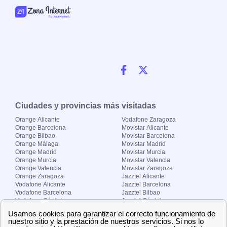
Ciudades y provincias más visitadas
Orange Alicante
Vodafone Zaragoza
Orange Barcelona
Movistar Alicante
Orange Bilbao
Movistar Barcelona
Orange Málaga
Movistar Madrid
Orange Madrid
Movistar Murcia
Orange Murcia
Movistar Valencia
Orange Valencia
Movistar Zaragoza
Orange Zaragoza
Jazztel Alicante
Vodafone Alicante
Jazztel Barcelona
Vodafone Barcelona
Jazztel Bilbao
Vodafone Córdoba
Jazztel Córdoba
Vodafone Málaga
Jazztel Madrid
Vodafone Madrid
Jazztel Málaga
Vodafone Murcia
Jazztel Valencia