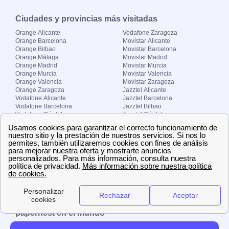
Ciudades y provincias más visitadas
Orange Alicante
Vodafone Zaragoza
Orange Barcelona
Movistar Alicante
Orange Bilbao
Movistar Barcelona
Orange Málaga
Movistar Madrid
Orange Madrid
Movistar Murcia
Orange Murcia
Movistar Valencia
Orange Valencia
Movistar Zaragoza
Orange Zaragoza
Jazztel Alicante
Vodafone Alicante
Jazztel Barcelona
Vodafone Barcelona
Jazztel Bilbao
Vodafone Córdoba
Jazztel Córdoba
Vodafone Málaga
Jazztel Madrid
Vodafone Madrid
Jazztel Málaga
Vodafone Murcia
Jazztel Valencia
Vodafone Valencia
Jazztel Zaragoza
Sobre Zona-internet.com
¿Quiénes somos?
Contacto
El grupo papernest
Aviso legal
Nuestras ofertas de trabajo
papernest en el mundo
España
Italia