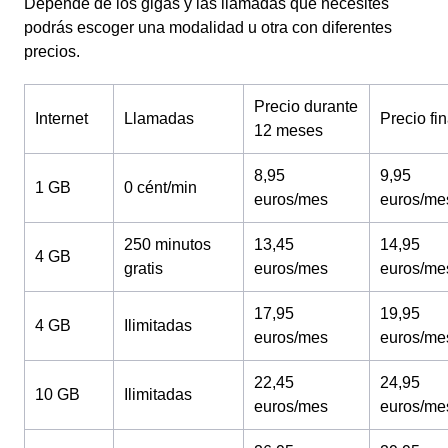
Depende de los gigas y las llamadas que necesites
podrás escoger una modalidad u otra con diferentes
precios.
Precio durante
Internet
Llamadas
Precio fin
12 meses
8,95
9,95
1 GB
0 cént/min
euros/mes
euros/me
250 minutos
13,45
14,95
4 GB
gratis
euros/mes
euros/me
17,95
19,95
4 GB
Ilimitadas
euros/mes
euros/me
22,45
24,95
10 GB
Ilimitadas
euros/mes
euros/me